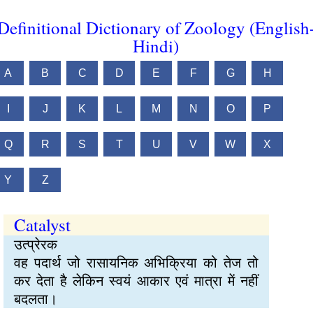
Definitional Dictionary of Zoology (English
Hindi)
A
B
C
D
E
F
G
H
I
J
K
L
M
N
O
P
Q
R
S
T
U
V
W
X
Y
Z
Catalyst
उत्प्रेरक
वह पदार्थ जो रासायनिक अभिक्रिया को तेज तो
कर देता है लेकिन स्वयं आकार एवं मात्रा में नहीं
बदलता।