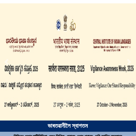
ভাৰতৱানীলৈ স্বাগতম