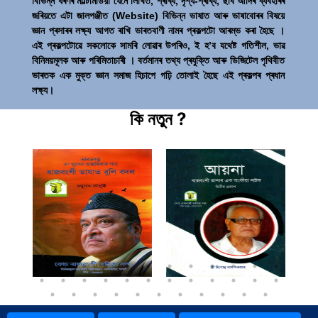
বিভিন্ন ধৰণৰ মাল্টিমিডিয়া যেনে লিখিত, শ্ৰাব্য, দৃশ্য-শ্ৰাব্য, ছবি আদিৰ ব্যবহাৰৰ
জৰিয়তে এটা জালপঞ্জীত (Website) বিভিন্ন ভাষাত আৰু ভাষাবোৰৰ বিষয়ে
জ্ঞান প্ৰসাৰৰ লক্ষ্য আগত ৰাখি ভাৰতবাণী নামৰ প্ৰকল্পটো আৰম্ভ কৰা হৈছে ।
এই প্ৰকল্পটোৱে সকলোকে সামৰি লোৱাৰ উপৰিও, ই হ’ব যথেষ্ট গতিশীল, ভাৱ
বিনিময়মূলক আৰু পৰিমিতাচাৰী । বৰ্তমানৰ তথ্য প্ৰযুক্তি আৰু ডিজিটেল পৃথিবীত
ভাৰতক এক মুক্ত জ্ঞান সমাজ হিচাপে গঢ়ি তোলাই হৈছে এই প্ৰকল্পৰ প্ৰধান
লক্ষ্য।
কি নতুন ?