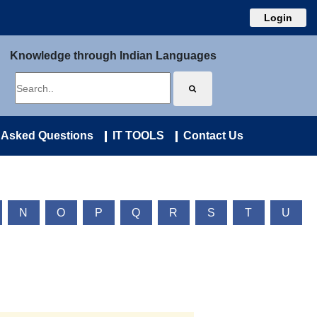
Login
Knowledge through Indian Languages
 Asked Questions
IT TOOLS
Contact Us
N
O
P
Q
R
S
T
U