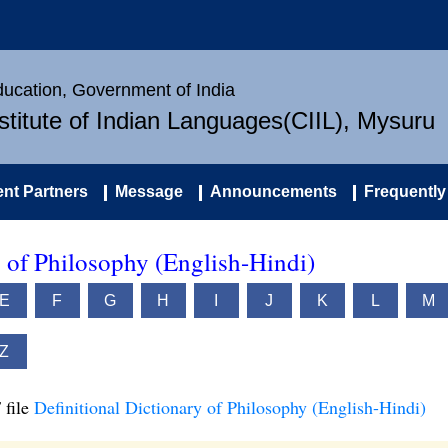
Education, Government of India
nstitute of Indian Languages(CIIL), Mysuru
nt Partners
Message
Announcements
Frequently
y of Philosophy (English-Hindi)
E
F
G
H
I
J
K
L
M
Z
 file
Definitional Dictionary of Philosophy (English-Hindi)