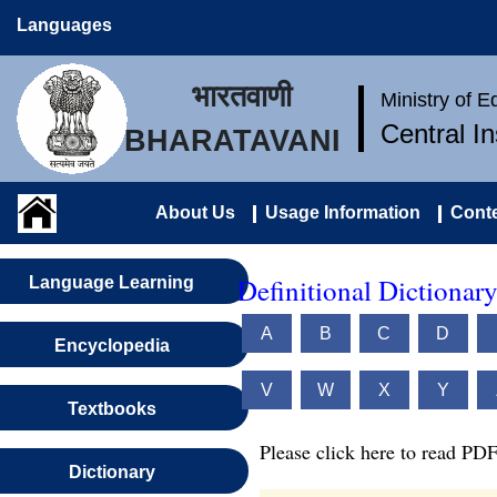
Languages
भारतवाणी
Ministry of 
Central I
BHARATAVANI
About Us
Usage Information
Conte
Definitional Dictionar
Language Learning
A
B
C
D
Encyclopedia
V
W
X
Y
Textbooks
Please click here to read PDF
Dictionary