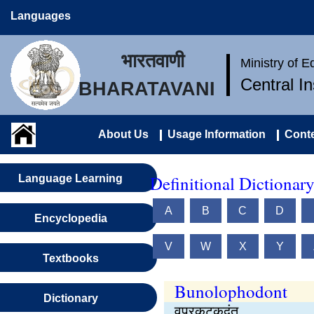
Languages
भारतवाणी
Ministry of 
Central I
BHARATAVANI
About Us
Usage Information
Conte
Definitional Dictionar
Language Learning
A
B
C
D
Encyclopedia
V
W
X
Y
Textbooks
Bunolophodont
Dictionary
वप्रकटकदंत