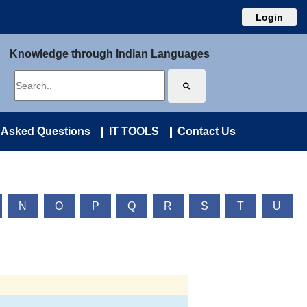
Login
Knowledge through Indian Languages
 Asked Questions
IT TOOLS
Contact Us
N
O
P
Q
R
S
T
U