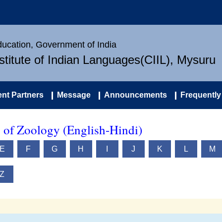
Education, Government of India
nstitute of Indian Languages(CIIL), Mysuru
nt Partners
Message
Announcements
Frequently
y of Zoology (English-Hindi)
E
F
G
H
I
J
K
L
M
Z