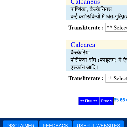
Calcaneus
पार्ष्णिका, कैल्केनियस
कई कशेरुकियों में अंतःगुल्फ़ि
Transliterate :
Calcarea
कैल्केरिया
पोरीफेरा संघ (फाइलम) में ऐस
एस्कॉन आदि।
Transliterate :
65
66
<< First <<
Prev <
DISCLAIMER
FEEDBACK
USEFUL WEBSITES