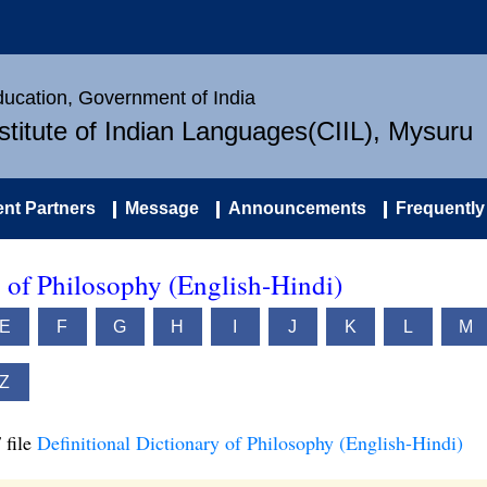
Education, Government of India
nstitute of Indian Languages(CIIL), Mysuru
nt Partners
Message
Announcements
Frequently
y of Philosophy (English-Hindi)
E
F
G
H
I
J
K
L
M
Z
 file
Definitional Dictionary of Philosophy (English-Hindi)