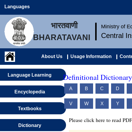
Languages
भारतवाणी
Ministry of 
Central I
BHARATAVANI
About Us
Usage Information
Conte
Definitional Dictionar
Language Learning
A
B
C
D
Encyclopedia
V
W
X
Y
Textbooks
Please click here to read PDF
Dictionary