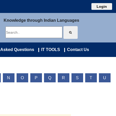
Login
Knowledge through Indian Languages
 Asked Questions
IT TOOLS
Contact Us
N
O
P
Q
R
S
T
U