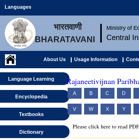
Languages
भारतवाणी
Ministry of 
Central I
BHARATAVANI
About Us
Usage Information
Conte
Rajaneetivijnan Paribh
Language Learning
A
B
C
D
Encyclopedia
V
W
X
Y
Textbooks
Please click here to read PDF
Dictionary