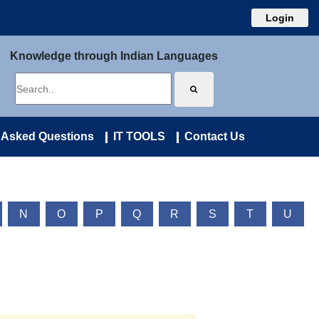
Login
Knowledge through Indian Languages
 Asked Questions
IT TOOLS
Contact Us
N
O
P
Q
R
S
T
U