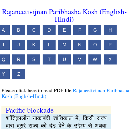
Rajaneetivijnan Paribhasha Kosh (English-
Hindi)
A
B
C
D
E
F
G
H
I
J
K
L
M
N
O
P
Q
R
S
T
U
V
W
X
Y
Z
Please click here to read PDF file
Rajaneetivijnan Paribhash
Kosh (English-Hindi)
Pacific blockade
शांतिक़ालीन नाकाबंदी शांतिकाल में, किसी राज्य
द्वारा दूसरे राज्य को दंड देने के उद्देश्य से अथवा