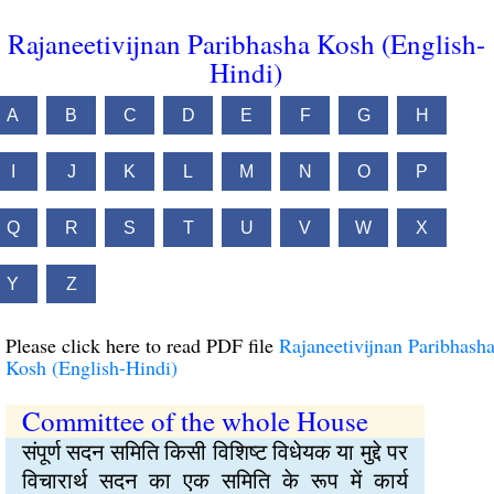
Rajaneetivijnan Paribhasha Kosh (English-
Hindi)
A
B
C
D
E
F
G
H
I
J
K
L
M
N
O
P
Q
R
S
T
U
V
W
X
Y
Z
Please click here to read PDF file
Rajaneetivijnan Paribhash
Kosh (English-Hindi)
Committee of the whole House
संपूर्ण सदन समिति किसी विशिष्ट विधेयक या मुद्दे पर
विचारार्थ सदन का एक समिति के रूप में कार्य