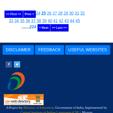
24
25
26
27
28
29
30
31
32
<< First <<
Prev <
33
34
35
36
37
38
39
40
41
42
43
44
45
........
224
> Next
>> Last >>
DISCLAIMER
FEEDBACK
USEFUL WEBSITES
A Project by
Ministry of Education
, Government of India, Implemented by
Central Institute of Indian Languages (CIIL)
, Mysuru