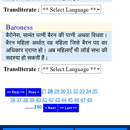
Transliterate :
Baroness
बैरोनेस, सामंत पत्नी बैरन की पत्नी अथवा विधवा।
बैरन महिला अर्थात् वह महिला जिसे बैरन पद का
अधिकार प्राप्त हो। अब महिलाएँ भी लॉर्ड सभा की
सदस्या हो सकती हैं।
Transliterate :
27
28
29
30
31
32
33
34
35
<< First <<
Prev <
36
37
38
39
40
41
42
43
44
45
46
47
48
........
150
> Next
>> Last >>