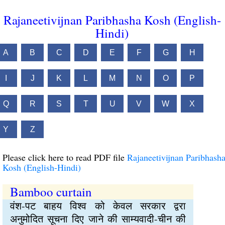
Rajaneetivijnan Paribhasha Kosh (English-
Hindi)
A
B
C
D
E
F
G
H
I
J
K
L
M
N
O
P
Q
R
S
T
U
V
W
X
Y
Z
Please click here to read PDF file
Rajaneetivijnan Paribhash
Kosh (English-Hindi)
Bamboo curtain
वंश-पट बाहय विश्व को केवल सरकार द्वरा
अनुमोदित सूचना दिए जाने की साम्यवादी-चीन की