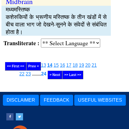
Midbrain
मध्यमस्तिष्क
कशेरुकियों के भ्रूणीय मस्तिष्क के तीन खंडों में से
बीच वाला भाग जो देखने-सुनने के संवेदों से संबंधित
होता है।
Transliterate :
13
14
15
16
17
18
19
20
21
<< First <<
Prev <
22
23
........
24
> Next
>> Last >>
DISCLAIMER
FEEDBACK
USEFUL WEBSITES