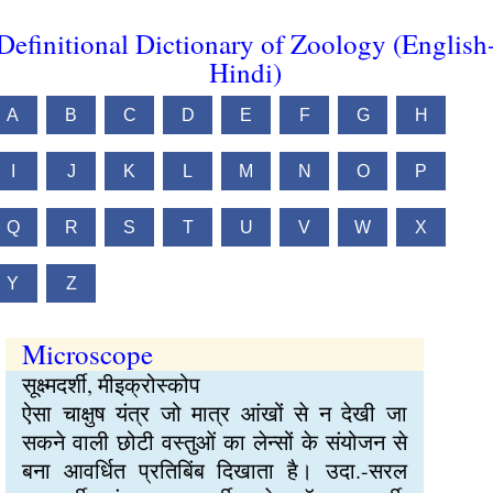
Definitional Dictionary of Zoology (English
Hindi)
A
B
C
D
E
F
G
H
I
J
K
L
M
N
O
P
Q
R
S
T
U
V
W
X
Y
Z
Microscope
सूक्ष्मदर्शी, मीइक्रोस्कोप
ऐसा चाक्षुष यंत्र जो मात्र आंखों से न देखी जा
सकने वाली छोटी वस्तुओं का लेन्सों के संयोजन से
बना आवर्धित प्रतिबिंब दिखाता है। उदा.-सरल