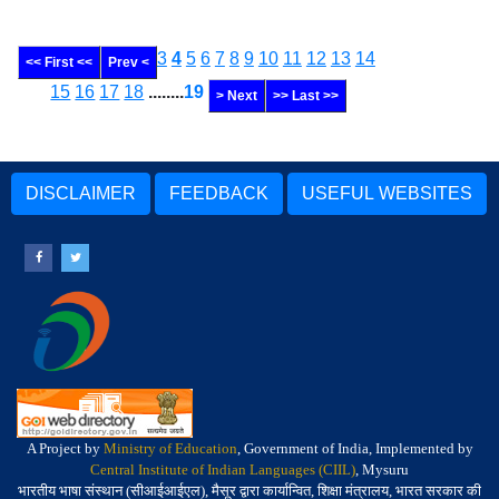
3
4
5
6
7
8
9
10
11
12
13
14
<< First <<
Prev <
15
16
17
18
........
19
> Next
>> Last >>
DISCLAIMER
FEEDBACK
USEFUL WEBSITES
A Project by
Ministry of Education
, Government of India, Implemented by
Central Institute of Indian Languages (CIIL)
, Mysuru
भारतीय भाषा संस्थान (सीआईआईएल), मैसूर द्वारा कार्यान्वित, शिक्षा मंत्रालय, भारत सरकार की