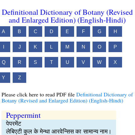
Definitional Dictionary of Botany (Revised
and Enlarged Edition) (English-Hindi)
A
B
C
D
E
F
G
H
I
J
K
L
M
N
O
P
Q
R
S
T
U
V
W
X
Y
Z
Please click here to read PDF file
Definitional Dictionary of
Botany (Revised and Enlarged Edition) (English-Hindi)
Peppermint
पेपरमेंट
लेबिएटी कुल के मेन्था आरवेन्सिस का सामान्य नाम।