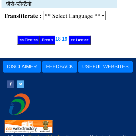
जैसे-प्लैन्टैगो।
Transliterate :
18
19
<< First <<
Prev <
>> Last >>
DISCLAIMER
FEEDBACK
USEFUL WEBSITES