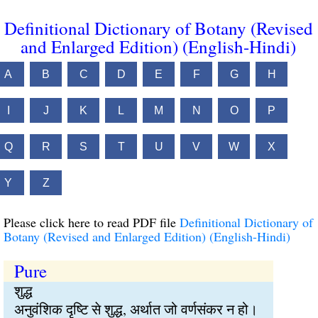
Definitional Dictionary of Botany (Revised
and Enlarged Edition) (English-Hindi)
A
B
C
D
E
F
G
H
I
J
K
L
M
N
O
P
Q
R
S
T
U
V
W
X
Y
Z
Please click here to read PDF file
Definitional Dictionary of
Botany (Revised and Enlarged Edition) (English-Hindi)
Pure
शुद्ध
अनुवंशिक दृष्टि से शुद्ध, अर्थात जो वर्णसंकर न हो।