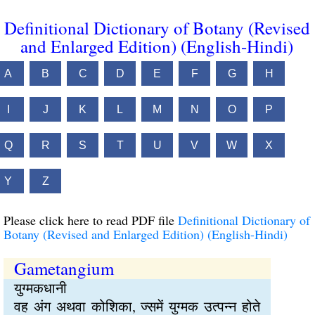
Definitional Dictionary of Botany (Revised
and Enlarged Edition) (English-Hindi)
A
B
C
D
E
F
G
H
I
J
K
L
M
N
O
P
Q
R
S
T
U
V
W
X
Y
Z
Please click here to read PDF file
Definitional Dictionary of
Botany (Revised and Enlarged Edition) (English-Hindi)
Gametangium
युग्मकधानी
वह अंग अथवा कोशिका, ज्समें युग्मक उत्पन्न होते