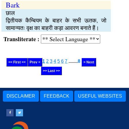
Bark
छाल
द्वितीयक कैम्बियम के बाहर के सभी ऊतक, जो
सामान्यतः वृक्ष का बाहरी कड़ा आवरण बनाते हैं।
Transliterate :
1
2
3
4
5
6
7
........
8
<< First <<
Prev <
> Next
>> Last >>
DISCLAIMER
FEEDBACK
USEFUL WEBSITES