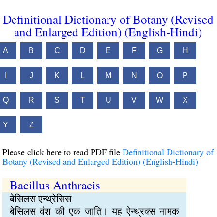
Definitional Dictionary of Botany (Revised
and Enlarged Edition) (English-Hindi)
A
B
C
D
E
F
G
H
I
J
K
L
M
N
O
P
Q
R
S
T
U
V
W
X
Y
Z
Please click here to read PDF file
Definitional Dictionary of
Botany (Revised and Enlarged Edition) (English-Hindi)
Bacillus Anthracis
बेसिलस एन्थ्रेसिस
बेसिलस वंश की एक जाति। यह ऐन्थ्रक्स नामक