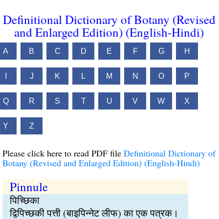
Definitional Dictionary of Botany (Revised
and Enlarged Edition) (English-Hindi)
A
B
C
D
E
F
G
H
I
J
K
L
M
N
O
P
Q
R
S
T
U
V
W
X
Y
Z
Please click here to read PDF file
Definitional Dictionary of
Botany (Revised and Enlarged Edition) (English-Hindi)
Pinnule
पिच्छिका
द्विपिच्छकी पत्ती (बाइपिन्नेट लीफ) का एक पत्रक।