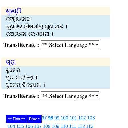
ଶୁଣ୍ଠି
ରଅ୍ଃଓଦାଦା
ଶୁଣ୍ଠିର ଔଷଧୀୟ ଗୁଣ ଅଛି ।
ରଅଃଓଦା ରେଏଡ଼ାନା ।
Transliterate :
ସୂତା
ସୁତେମ
ସୂତା ଚିଣ୍ଡିଲା ।
ସୁତେମ୍‍ ସିଡ୍‍ୟାନା ।
Transliterate :
97
98
99
100
101
102
103
<< First <<
Prev <
104
105
106
107
108
109
110
111
112
113