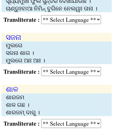
ସୂର୍ଯ୍ୟମୁଖୀ ଫୁଲ ସୁନ୍ଦର ଦେଖାଯାଉଛି ।
ଚାଣ୍ଡୁଃବାଆ ନିମିନ୍‍ ବୁଗିନେ ନେଲୱଃ ତାନା ।
Transliterate :
ସଜନା
ମୁଲଗେ
ସଜନା ଶାଗ ।
ମୁଲଗେ ଆଃ ଆଃ ।
Transliterate :
ଶାଳ
ଶାର‍ଜମ
ଶାଳ ଗଛ ।
ଶାରଜମ୍‍ ଦାରୁ ।
Transliterate :