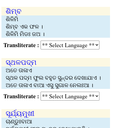
ଶିମ୍ବ
ଶିଳିମି
ଶିମ୍ବ ଏକ ଫଳ ।
ଶିଳିମି ମିଡଃ ଜଅ ।
Transliterate :
ସ୍ଥଳପଦ୍ମ
ଅତେ ତାଳାଏ
ସ୍ଥଳ ପଦ୍ମ ଫୁଲ ବହୁତ ସୁନ୍ଦର ଦେଖାଯାଏ ।
ଅତେ ତାଳାଏ ବାଆ ଏସୁ ସୁଗାଳ ନେଲଃଆ ।
Transliterate :
ସୂର୍ଯ୍ୟମୁଖୀ
ଚାଣ୍ଡୁଃବାଆ