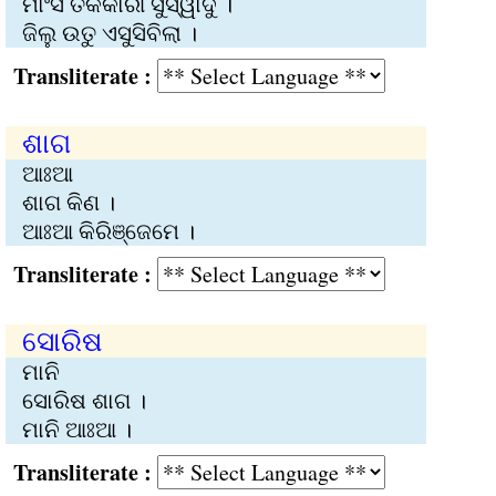
ମାଂସ ତକକାରୀ ସୁସ୍ୱାଦୁ ।
ଜିଲୁ ଉତୁ ଏସୁସିବିଲା ।
Transliterate :
ଶାଗ
ଆଃଆ
ଶାଗ କିଣ ।
ଆଃଆ କିରିଞ୍ଜେମେ ।
Transliterate :
ସୋରିଷ
ମାନି
ସୋରିଷ ଶାଗ ।
ମାନି ଆଃଆ ।
Transliterate :