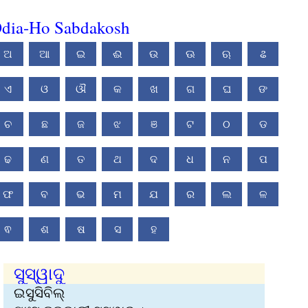
dia-Ho Sabdakosh
ଅ
ଆ
ଇ
ଈ
ଉ
ଊ
ଋ
ଌ
ଏ
ଓ
ଔ
କ
ଖ
ଗ
ଘ
ଙ
ଚ
ଛ
ଜ
ଝ
ଞ
ଟ
ଠ
ଡ
ଢ
ଣ
ତ
ଥ
ଦ
ଧ
ନ
ପ
ଫ
ବ
ଭ
ମ
ଯ
ର
ଲ
ଳ
ଵ
ଶ
ଷ
ସ
ହ
ସୁସ୍ୱାଦୁ
ଇସୁସିବିଲ୍‍