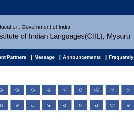
Education, Government of India
nstitute of Indian Languages(CIIL), Mysuru
nt Partners
Message
Announcements
Frequently
ଉ
ଊ
ଋ
ଌ
ଏ
ଓ
ଔ
କ
ଖ
ଣ
ତ
ଥ
ଦ
ଧ
ନ
ପ
ଫ
ବ