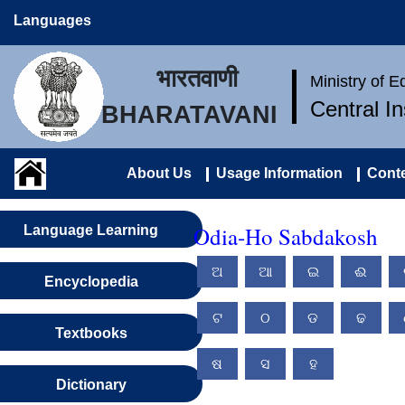
Languages
भारतवाणी
Ministry of 
Central I
BHARATAVANI
About Us
Usage Information
Conte
Odia-Ho Sabdakosh
Language Learning
ଅ
ଆ
ଇ
ଈ
Encyclopedia
ଟ
ଠ
ଡ
ଢ
Textbooks
ଷ
ସ
ହ
Dictionary