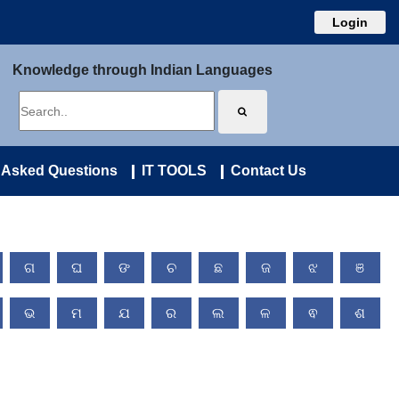
Login
Knowledge through Indian Languages
 Asked Questions
IT TOOLS
Contact Us
ଗ
ଘ
ଙ
ଚ
ଛ
ଜ
ଝ
ଞ
ଭ
ମ
ଯ
ର
ଲ
ଳ
ଵ
ଶ