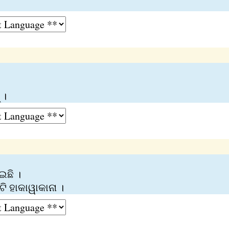
 ।
ଇଛି ।
ଟି ହାକାୱାକାନା ।