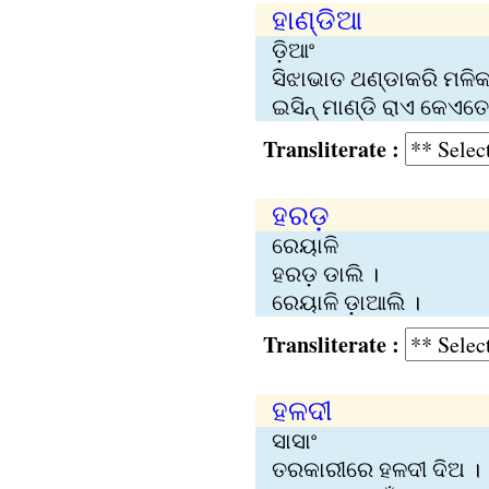
ହାଣ୍ଡିଆ
ଡ଼ିଆଂ
ସିଝାଭାତ ଥଣ୍ଡାକରି ମଳିକ
ଇସିନ୍‍ ମାଣ୍ଡି ରାଏ କେଏତ
Transliterate :
ହରଡ଼
ରେୟାଳି
ହରଡ଼ ଡାଲି ।
ରେୟାଳି ଡ଼ାଆଲି ।
Transliterate :
ହଳଦୀ
ସାସାଂ
ତରକାରୀରେ ହଳଦୀ ଦିଅ ।