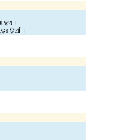
 ହୁଏ ।
ଃ ଡ଼ିଆଁ ।