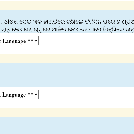
ା ଔଷଧ ଦେଇ ଏକ ହାଣ୍ଡିରେ ରଖିଲେ ତିନିଦିନ ପରେ ହାଣ୍ଡିଆ
େ ରାନୁ କେଏତେ, ଚାଟୁରେ ଆକିଡ କେଏତେ ଆପେ ସିଙ୍ଗିରେ ଉପୁଡ଼