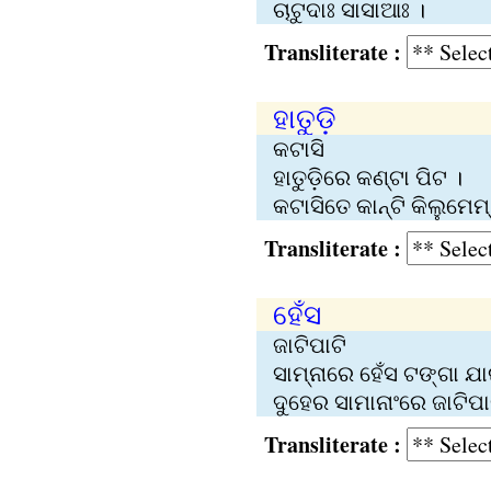
ଚାଟୁଦାଃ ସାସାଆଃ ।
Transliterate :
ହାତୁଡ଼ି
କଟାସି
ହାତୁଡ଼ିରେ କଣ୍ଟା ପିଟ ।
କଟାସିତେ କାନ୍‍ଟି କିଲୁମେମ୍‍
Transliterate :
ହେଁସ
ଜାଟିପାଟି
ସାମ୍ନାରେ ହେଁସ ଟଙ୍ଗା ଯା
ଦୁହେର ସାମାନାଂରେ ଜାଟିପା
Transliterate :