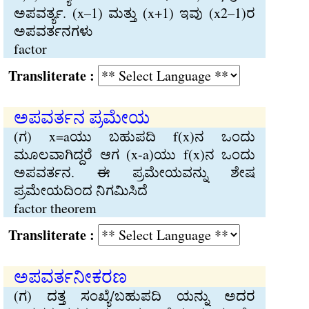
ಅಪವರ್ತ್ಯ. (x–1) ಮತ್ತು (x+1) ಇವು (x2–1)ರ
ಅಪವರ್ತನಗಳು
factor
Transliterate :
ಅಪವರ್ತನ ಪ್ರಮೇಯ
(ಗ) x=aಯು ಬಹುಪದಿ f(x)ನ ಒಂದು
ಮೂಲವಾಗಿದ್ದರೆ ಆಗ (x-a)ಯು f(x)ನ ಒಂದು
ಅಪವರ್ತನ. ಈ ಪ್ರಮೇಯವನ್ನು ಶೇಷ
ಪ್ರಮೇಯದಿಂದ ನಿಗಮಿಸಿದೆ
factor theorem
Transliterate :
ಅಪವರ್ತನೀಕರಣ
(ಗ) ದತ್ತ ಸಂಖ್ಯೆ/ಬಹುಪದಿ ಯನ್ನು ಅದರ