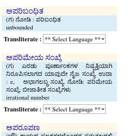
ಅಪರಿಬಂಧಿತ
(ಗ) ನೋಡಿ : ಪರಿಬಂಧಿತ
unbounded
Transliterate :
ಅಪರಿಮೇಯ ಸಂಖ್ಯೆ
(ಗ) ಎರಡು ಪೂರ್ಣಾಂಕಗಳ ನಿಷ್ಪತ್ತಿಯಾಗಿ
ನಿರೂಪಿಸಲಾಗದ ಯಾವುದೇ ನೈಜ ಸಂಖ್ಯೆ. ಉದಾ
:
e, ಅಭಾಗಲಬ್ಧ ಸಂಖ್ಯೆ. ನೋಡಿ: ಪರಿಮೇಯ
ಸಂಖ್ಯೆ; ಬೀಜಾತೀತ ಸಂಖ್ಯೆಗಳು
irrational number
Transliterate :
ಅಪರೂಪಣ
(ಭೌ) ಕಾಯದ ಫಲಕಗಳಲ್ಲೊಂದರ ಸಮತಲದಲ್ಲಿ