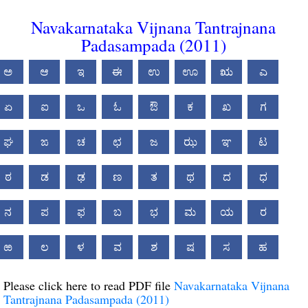
Navakarnataka Vijnana Tantrajnana
Padasampada (2011)
ಅ
ಆ
ಇ
ಈ
ಉ
ಊ
ಋ
ಎ
ಏ
ಐ
ಒ
ಓ
ಔ
ಕ
ಖ
ಗ
ಘ
ಙ
ಚ
ಛ
ಜ
ಝ
ಞ
ಟ
ಠ
ಡ
ಢ
ಣ
ತ
ಥ
ದ
ಧ
ನ
ಪ
ಫ
ಬ
ಭ
ಮ
ಯ
ರ
ಱ
ಲ
ಳ
ವ
ಶ
ಷ
ಸ
ಹ
Please click here to read PDF file
Navakarnataka Vijnana
Tantrajnana Padasampada (2011)