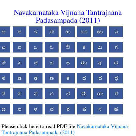
Navakarnataka Vijnana Tantrajnana
Padasampada (2011)
ಅ
ಆ
ಇ
ಈ
ಉ
ಊ
ಋ
ಎ
ಏ
ಐ
ಒ
ಓ
ಔ
ಕ
ಖ
ಗ
ಘ
ಙ
ಚ
ಛ
ಜ
ಝ
ಞ
ಟ
ಠ
ಡ
ಢ
ಣ
ತ
ಥ
ದ
ಧ
ನ
ಪ
ಫ
ಬ
ಭ
ಮ
ಯ
ರ
ಱ
ಲ
ಳ
ವ
ಶ
ಷ
ಸ
ಹ
Please click here to read PDF file
Navakarnataka Vijnana
Tantrajnana Padasampada (2011)