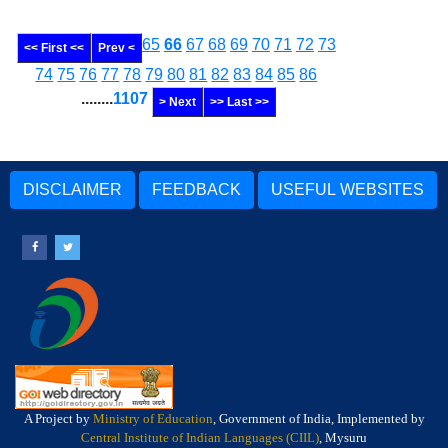
65
66
67
68
69
70
71
72
73
<< First <<
Prev <
74
75
76
77
78
79
80
81
82
83
84
85
86
........
1107
> Next
>> Last >>
DISCLAIMER
FEEDBACK
USEFUL WEBSITES
A Project by
Ministry of Education
, Government of India, Implemented by
Central Institute of Indian Languages (CIIL)
, Mysuru