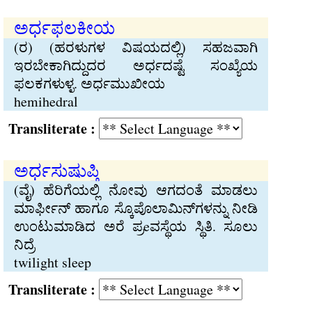
ಅರ್ಧಫಲಕೀಯ
(ರ) (ಹರಳುಗಳ ವಿಷಯದಲ್ಲಿ) ಸಹಜವಾಗಿ
ಇರಬೇಕಾಗಿದ್ದುದರ ಅರ್ಧದಷ್ಟೆ ಸಂಖ್ಯೆಯ
ಫಲಕಗಳುಳ್ಳ. ಅರ್ಧಮುಖೀಯ
hemihedral
Transliterate :
ಅರ್ಧಸುಷುಪ್ತಿ
(ವೈ) ಹೆರಿಗೆಯಲ್ಲಿ ನೋವು ಆಗದಂತೆ ಮಾಡಲು
ಮಾರ್ಫೀನ್ ಹಾಗೂ ಸ್ಕೊಪೊಲಾಮಿನ್‌ಗಳನ್ನು ನೀಡಿ
ಉಂಟುಮಾಡಿದ ಅರೆ ಪ್ರeವಸ್ಥೆಯ ಸ್ಥಿತಿ. ಸೂಲು
ನಿದ್ರೆ
twilight sleep
Transliterate :