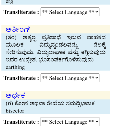
erg
Transliterate :
ಅರ್ತಿಂಗ್
(ತಂ) ಅತ್ಯಲ್ಪ ಪ್ರತಿಬಾಧೆ ಇರುವ ವಾಹಕದ
ಮೂಲಕ ವಿದ್ಯುನ್ಮಂಡಲವನ್ನು ನೆಲಕ್ಕೆ
ಸೇರಿಸುವುದು. ವಿದ್ಯುದಾಘಾತ ವನ್ನು ತಗ್ಗಿಸುವುದು
ಇದರ ಉದ್ದೇಶ. ಭೂಸಂಪರ್ಕಗೊಳಿಸುವುದು
earthing
Transliterate :
ಅರ್ಧಕ
(ಗ) ಕೋನ ಅಥವಾ ರೇಖೆಯ ಸಮದ್ವಿಭಾಜಕ
bisector
Transliterate :