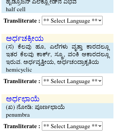
ಹೈಡ್ರೊಜನ್ ಎಲೆಕ್ಟ್ರೋಡ್‌ನ ವಿಭವ
half cell
Transliterate :
ಅರ್ಧಚಕ್ರೀಯ
(ಸ) ಕೆಲವು ಹೂ, ಎಲೆಗಳು ವೃತ್ತಾ ಕಾರದಲ್ಲೂ
ಇತರ ಕೆಲವು ಕಾರ್ಕ್, ಸ್ಕ್ರೂ, ವಂಕಿ ಆಕಾರದಲ್ಲೂ
ಇರುವ. ಅರ್ಧವೃತ್ತೀಯ, ಅರ್ಧಚಂದ್ರಾಕೃತಿಯ
hemicyclic
Transliterate :
ಅರ್ಧಛಾಯೆ
(ಖ) ನೋಡಿ: ಪೂರ್ಣಛಾಯೆ
penumbra
Transliterate :