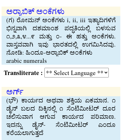
ಅರ‍್ಯಾಬಿಕ್ ಅಂಕೆಗಳು
(ಗ) ರೋಮನ್ ಅಂಕೆಗಳು i, ii, iii ಇತ್ಯಾದಿಗಳಿಗೆ
ಭಿನ್ನವಾಗಿ ದಶಮಾಂಶ ಪದ್ಧತಿಯಲ್ಲಿ ಬಳಸುವ
೧,೨,೩,೪...೯ ಮತ್ತು ೦- ಈ ಹತ್ತು ಅಂಕೆಗಳು.
ವಾಸ್ತವವಾಗಿ ಇವು ಭಾರತದಲ್ಲಿ ಉಗಮಿಸಿದವು.
ನೋಡಿ: ಹಿಂದೂ-ಅರ‍್ಯಾಬಿಕ್ ಅಂಕೆಗಳು
arabic numerals
Transliterate :
ಅರ್ಗ್
(ಭೌ) ಕಾರ್ಯದ ಅಥವಾ ಶಕ್ತಿಯ ಏಕಮಾನ. ೧
ಡೈನ್ ಬಲದ ದಿಕ್ಕಿನಲ್ಲಿ ೧ ಸೆಂಟಿಮೀಟರ್ ದೂರ
ಚಲಿಸುವಾಗ ಆಗುವ ಕಾರ್ಯದ ಪರಿಮಾಣ.
ಇದನ್ನು ಡೈನ್- ಸೆಂಟಿಮೀಟರ್ ಎಂದೂ
ಕರೆಯಲಾಗುತ್ತದೆ