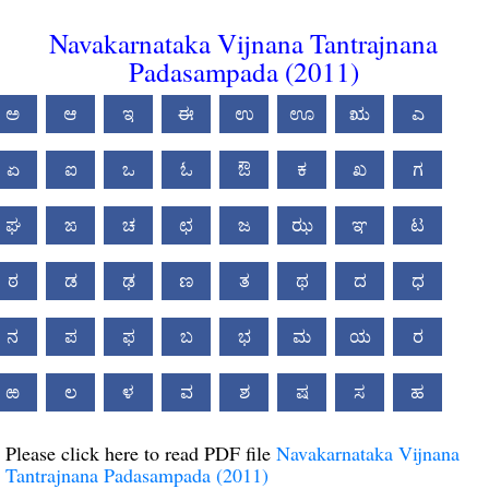
Navakarnataka Vijnana Tantrajnana
Padasampada (2011)
ಅ
ಆ
ಇ
ಈ
ಉ
ಊ
ಋ
ಎ
ಏ
ಐ
ಒ
ಓ
ಔ
ಕ
ಖ
ಗ
ಘ
ಙ
ಚ
ಛ
ಜ
ಝ
ಞ
ಟ
ಠ
ಡ
ಢ
ಣ
ತ
ಥ
ದ
ಧ
ನ
ಪ
ಫ
ಬ
ಭ
ಮ
ಯ
ರ
ಱ
ಲ
ಳ
ವ
ಶ
ಷ
ಸ
ಹ
Please click here to read PDF file
Navakarnataka Vijnana
Tantrajnana Padasampada (2011)