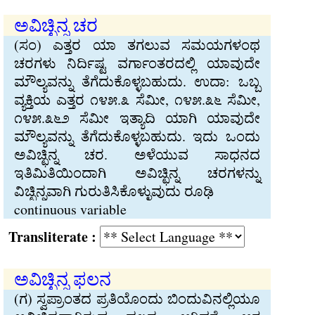
ಅವಿಚ್ಛಿನ್ನ ಚರ
(ಸಂ) ಎತ್ತರ ಯಾ ತಗಲುವ ಸಮಯಗಳಂಥ
ಚರಗಳು ನಿರ್ದಿಷ್ಟ ವರ್ಗಾಂತರದಲ್ಲಿ ಯಾವುದೇ
ಮೌಲ್ಯವನ್ನು ತೆಗೆದುಕೊಳ್ಳಬಹುದು. ಉದಾ: ಒಬ್ಬ
ವ್ಯಕ್ತಿಯ ಎತ್ತರ ೧೪೫.೩ ಸೆಮೀ, ೧೪೫.೩೬ ಸೆಮೀ,
೧೪೫.೩೬೨ ಸೆಮೀ ಇತ್ಯಾದಿ ಯಾಗಿ ಯಾವುದೇ
ಮೌಲ್ಯವನ್ನು ತೆಗೆದುಕೊಳ್ಳಬಹುದು. ಇದು ಒಂದು
ಅವಿಚ್ಛಿನ್ನ ಚರ. ಅಳೆಯುವ ಸಾಧನದ
ಇತಿಮಿತಿಯಿಂದಾಗಿ ಅವಿಚ್ಛಿನ್ನ ಚರಗಳನ್ನು
ವಿಚ್ಛಿನ್ನವಾಗಿ ಗುರುತಿಸಿಕೊಳ್ಳುವುದು ರೂಢಿ
continuous variable
Transliterate :
ಅವಿಚ್ಛಿನ್ನ ಫಲನ
(ಗ) ಸ್ವಪ್ರಾಂತದ ಪ್ರತಿಯೊಂದು ಬಿಂದುವಿನಲ್ಲಿಯೂ