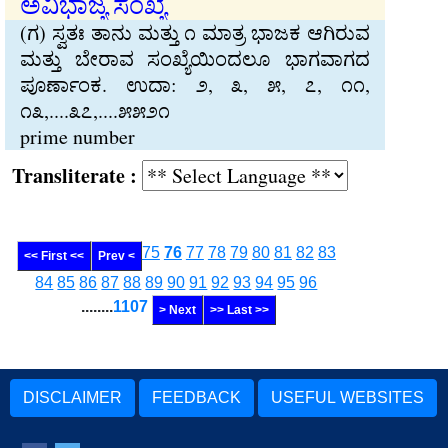
ಅವಿಭಾಜ್ಯ ಸಂಖ್ಯೆ
(ಗ) ಸ್ವತಃ ತಾನು ಮತ್ತು ೧ ಮಾತ್ರ ಭಾಜಕ ಆಗಿರುವ
ಮತ್ತು ಬೇರಾವ ಸಂಖ್ಯೆಯಿಂದಲೂ ಭಾಗವಾಗದ
ಪೂರ್ಣಾಂಕ. ಉದಾ: ೨, ೩, ೫, ೭, ೧೧,
೧೩,....೩೭,....೫೫೨೧
prime number
Transliterate :
75
76
77
78
79
80
81
82
83
<< First <<
Prev <
84
85
86
87
88
89
90
91
92
93
94
95
96
........
1107
> Next
>> Last >>
DISCLAIMER
FEEDBACK
USEFUL WEBSITES