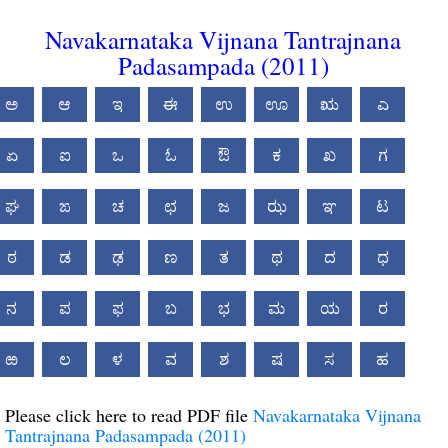
Navakarnataka Vijnana Tantrajnana
Padasampada (2011)
ಅ
ಆ
ಇ
ಈ
ಉ
ಊ
ಋ
ಎ
ಏ
ಐ
ಒ
ಓ
ಔ
ಕ
ಖ
ಗ
ಘ
ಙ
ಚ
ಛ
ಜ
ಝ
ಞ
ಟ
ಠ
ಡ
ಢ
ಣ
ತ
ಥ
ದ
ಧ
ನ
ಪ
ಫ
ಬ
ಭ
ಮ
ಯ
ರ
ಱ
ಲ
ಳ
ವ
ಶ
ಷ
ಸ
ಹ
Please click here to read PDF file
Navakarnataka Vijnana
Tantrajnana Padasampada (2011)