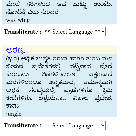
ಮೇಲೆ ಗರಿಗಳಿಂದ ಆದ ಜುಟ್ಟು ಉಂಟು.
ನೋಟಕ್ಕೆ ಬಲು ಸುಂದರ
wax wing
Transliterate :
ಅರಣ್ಯ
(ಭೂ) ಅಧಿಕ ಉಷ್ಣತೆ ಇರುವ ಹಾಗೂ ತುಂಬ ಮಳೆ
ಬೀಳುವ ಪ್ರದೇಶಗಳಲ್ಲಿ ದಟ್ಟವಾದ ಪೊದೆ
ಕುರುಚಲು ಗಿಡಗಳಿಂದಲೂ ಎತ್ತರವಾದ
ಮರಗಳಿಂದಲೂ ಆವೃತವಾದ, ಸಾಮಾನ್ಯವಾಗಿ
ಅಧಿಕ ಸಂಖ್ಯೆಯಲ್ಲಿ ಪ್ರಾಣಿಗಳಿಗೂ ಕ್ರಿಮಿ
ಕೀಟಗಳಿಗೂ ಆಶ್ರಯವಾದ ವಿಶಾಲ ಪ್ರದೇಶ.
ಕಾಡು
jungle
Transliterate :