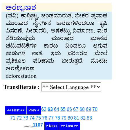
ಅರಣ್ಯನಾಶ
(ಪವಿ) ಕಾಡ್ಗಿಚ್ಚು, ಚಂಡಮಾರುತ, ಭೀಕರ ಪ್ರವಾಹ
ಮುಂತಾದ ನೈಸರ್ಗಿಕ ಕಾರಣಗಳಿಂದಲೂ ಕೃಷಿ
ವಿಸ್ತರಣೆ, ನೀರಾವರಿ, ಅಣೆಕಟ್ಟು ನಿರ್ಮಾಣ, ಮರ
ಕಡಿಯುವುದು ಮುಂತಾದ ಮಾನವ
ಚಟುವಟಿಕೆಗಳ ಕಾರಣ ದಿಂದಲೂ ಆಗುವ
ಕಾಡುಗಳ ನಾಶ. ಇದು ಪರಿಸರದ ಮೇಲೆ
ಪ್ರತಿಕೂಲ ಪರಿಣಾಮ ಬೀರುತ್ತದೆ. ನೋಡಿ:
ಅರಣ್ಯೀಕರಣ
deforestation
Transliterate :
62
63
64
65
66
67
68
69
70
<< First <<
Prev <
71
72
73
74
75
76
77
78
79
80
81
82
83
........
1107
> Next
>> Last >>