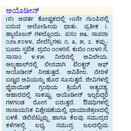
ಅಯೊಡೀನ್
(ರ) ಆವರ್ತ ಕೋಷ್ಟಕದಲ್ಲಿ viiನೇ ಗುಂಪಿನಲ್ಲಿ
ಬರುವ ಅಲೋಹೀಯ ಧಾತು. ಪ್ರತೀಕ i.
ಹ್ಯಾಲೊಜನ್ ಗಳಲ್ಲೊಂದು. ಪಸಂ ೫೩, ಸಾಪರಾ
೧೨೬.೯೦೪೪, ವೇಲೆನ್ಸಿಗಳು ೧, ೩, ೫, ೭. ಕಪ್ಪು-
ಬೂದು ಸ್ಫಟಿಕ. ದ್ರಬಿಂ ೧೧೪0ಸೆ. ಕುಬಿಂ ೧೮೪0 ಸೆ,
ಸಾಸಾಂ ೪.೯೫. ನೀರಿನಲ್ಲಿ ಅವಿಲೇಯ.
ಆಲ್ಕಹಾಲ್‌ನಲ್ಲಿ ಲೀನವಾಗಿ ಟಿಂಕ್ಚರ್ ಆಫ್
ಅಯೊಡೀನ್ ನೀಡುತ್ತದೆ. ಆವಿಶೀಲ. ನೇರಿಳೆ
ಬಣ್ಣದ ಆವಿಯನ್ನು ಹೊರ ಸೂಸುತ್ತದೆ. ಜೀವಿಗಳಲ್ಲಿ
ಥೈರಾಯಿಡ್ ಗ್ರಂಥಿಯ ಕ್ರಿಯೆಗೆ ಅತ್ಯವಶ್ಯ.
ಆಹಾರದಲ್ಲಿ ಸಾಕಷ್ಟು ಅಯೊಡೀನ್ ಇಲ್ಲದಿದ್ದರೆ
ಗಳಗಂಡ ರೋಗ ಬರುತ್ತದೆ. ಔಷಧಿಗಳಲ್ಲಿ
ರಾಸಾಯನಿಕ ವಿಶ್ಲೇಷಣೆಯಲ್ಲಿ, ಛಾಯಾಚಿತ್ರಣದಲ್ಲಿ
ಬಳಕೆ. ಚಿಲಿಪೆಟ್ಲುಪ್ಪು ಹಾಗೂ ಕೆಲವು ಸಮುದ್ರದ
ಕಳೆಗಳಲ್ಲಿ ಲಭ್ಯ. ಸಮುದ್ರ ಜಲದಲ್ಲಿಯ