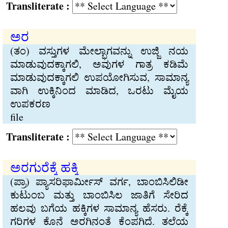
Transliterate :
ಅರ
(ತಂ) ವಸ್ತುಗಳ ಮೇಲ್ಭಾಗವನ್ನು ಉಜ್ಜಿ ನಯ
ಮಾಡುವುದಕ್ಕಾಗಲಿ, ಅವುಗಳ ಗಾತ್ರ ಕಡಿಮೆ
ಮಾಡುವುದಕ್ಕಾಗಲಿ ಉಪಯೋಗಿಸುವ, ಸಾಮಾನ್ಯ
ವಾಗಿ ಉಕ್ಕಿನಿಂದ ಮಾಡಿದ, ಒರಟು ಮೈಯ
ಉಪಕರಣ
file
Transliterate :
ಅರಗುರೆಕ್ಕೆ ಹಕ್ಕಿ
(ಪ್ರಾ) ಪ್ಯಾಸರಿಫಾರ್ಮೀಸ್ ವರ್ಗ, ಬಾಂಬಿಸಿಲಿಡೀ
ಕುಟುಂಬ ಮತ್ತು ಬಾಂಬಿಸಿಲ ಜಾತಿಗೆ ಸೇರಿದ
ಹಲವು ಬಗೆಯ ಹಕ್ಕಿಗಳ ಸಾಮಾನ್ಯ ಹೆಸರು. ರೆಕ್ಕೆ
ಗರಿಗಳ ಕೊನೆ ಅರಗಿನಂತೆ ಕೆಂಪಗಿದೆ. ತಲೆಯ