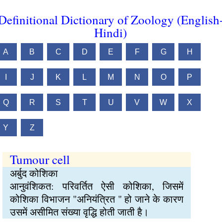
Definitional Dictionary of Zoology (English
Hindi)
A
B
C
D
E
F
G
H
I
J
K
L
M
N
O
P
Q
R
S
T
U
V
W
X
Y
Z
Tumour cell
अर्बुद कोशिका
आनुवंशिकत: परिवर्तित ऐसी कोशिका, जिसमें
कोशिका विभाजन "अनियंत्रित " हो जाने के कारण
उसमें असीमित संख्या वृद्धि होती जाती है।