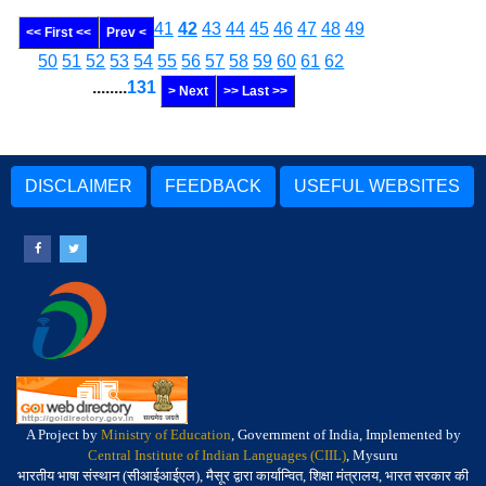
41
42
43
44
45
46
47
48
49
<< First <<
Prev <
50
51
52
53
54
55
56
57
58
59
60
61
62
........
131
> Next
>> Last >>
DISCLAIMER
FEEDBACK
USEFUL WEBSITES
A Project by
Ministry of Education
, Government of India, Implemented by
Central Institute of Indian Languages (CIIL)
, Mysuru
भारतीय भाषा संस्थान (सीआईआईएल), मैसूर द्वारा कार्यान्वित, शिक्षा मंत्रालय, भारत सरकार की