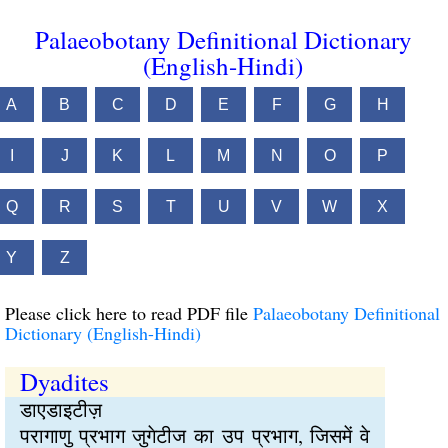
Palaeobotany Definitional Dictionary
(English-Hindi)
A
B
C
D
E
F
G
H
I
J
K
L
M
N
O
P
Q
R
S
T
U
V
W
X
Y
Z
Please click here to read PDF file
Palaeobotany Definitional
Dictionary (English-Hindi)
Dyadites
डाएडाइटीज़
परागाणु प्रभाग जुगेटीज का उप प्रभाग, जिसमें वे