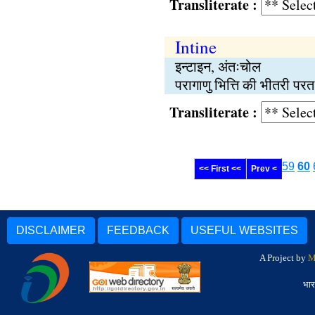
Transliterate :
Intine
इन्टाइन, अंतःचोल
परागाणु भित्ति की भीतरी प
Transliterate :
59
60
<< First <<
Prev <
DISCLAIMER
FEEDBACK
USEFUL WEBSITES
A Project by
M
भार