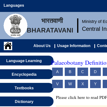
Languages
भारतवाणी
Ministry of 
Central I
BHARATAVANI
About Us
Usage Information
Conte
Palaeobotany Definitio
Language Learning
A
B
C
D
Encyclopedia
V
W
X
Y
Textbooks
Please click here to read PDF
Dictionary