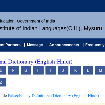
Education, Government of India
nstitute of Indian Languages(CIIL), Mysuru
nt Partners
Message
Announcements
Frequently
nal Dictionary (English-Hindi)
E
F
G
H
I
J
K
L
M
Z
 file
Palaeobotany Definitional Dictionary (English-Hindi)