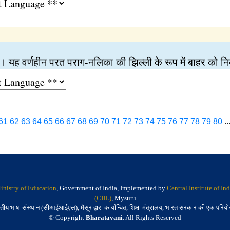
रत। यह वर्णहीन परत पराग-नलिका की झिल्ली के रूप में बाहर को
61
62
63
64
65
66
67
68
69
70
71
72
73
74
75
76
77
78
79
80
..
inistry of Education
, Government of India, Implemented by
Central Institute of I
(CIIL)
, Mysuru
तीय भाषा संस्थान (सीआईआईएल), मैसूर द्वारा कार्यान्वित, शिक्षा मंत्रालय, भारत सरकार की एक परिय
© Copyright
Bharatavani
. All Rights Reserved