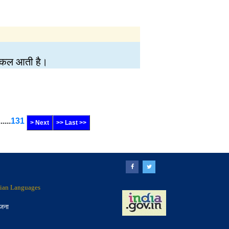
 निकल आती है।
......
131
> Next
>> Last >>
ndian Languages
ोजना