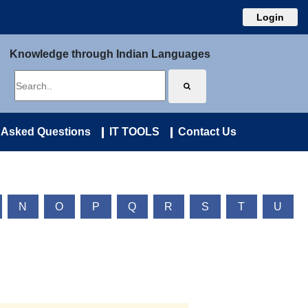
Login
Knowledge through Indian Languages
 Asked Questions
IT TOOLS
Contact Us
N
O
P
Q
R
S
T
U