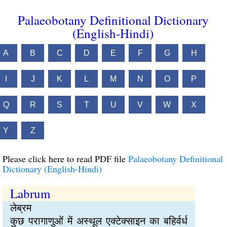
Palaeobotany Definitional Dictionary
(English-Hindi)
A
B
C
D
E
F
G
H
I
J
K
L
M
N
O
P
Q
R
S
T
U
V
W
X
Y
Z
Please click here to read PDF file
Palaeobotany Definitional
Dictionary (English-Hindi)
Labrum
लेब्रम
कुछ परागाणुओं में अस्थूल एक्टेक्साइन का बहिर्वर्ध