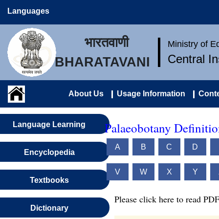
Languages
भारतवाणी
Ministry of 
Central I
BHARATAVANI
About Us
Usage Information
Conte
Palaeobotany Definitio
Language Learning
A
B
C
D
Encyclopedia
V
W
X
Y
Textbooks
Please click here to read PDF
Dictionary