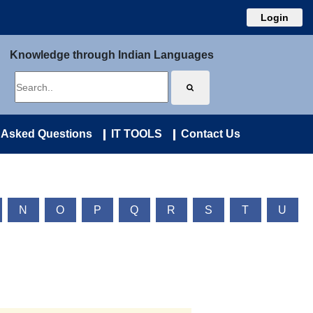
Login
Knowledge through Indian Languages
 Asked Questions
IT TOOLS
Contact Us
N
O
P
Q
R
S
T
U