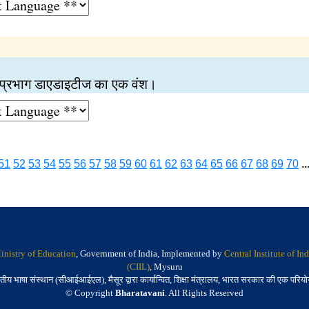
उप प्रभाग डाएडाइटीज का एक वंश।
51
52
53
54
55
56
57
58
59
60
61
62
63
64
65
66
67
68
69
70
..
inistry of Education
, Government of India, Implemented by
Central Institute of I
(CIIL)
, Mysuru
तीय भाषा संस्थान (सीआईआईएल), मैसूर द्वारा कार्यान्वित, शिक्षा मंत्रालय, भारत सरकार की एक परिय
© Copyright
Bharatavani
. All Rights Reserved