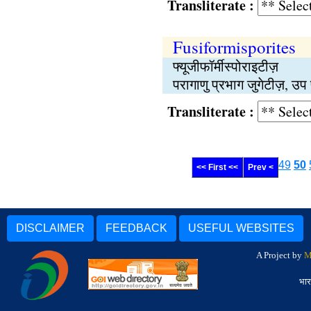
Transliterate :
Fusiformisporites
फ्यूजीफॉर्मीस्पोराइटीज़
परागाणु प्रभाग जुगेटीज़, 
Transliterate :
49
50
<< First <<
Prev <
DISCLAIMER
FEEDBACK
USEFUL WEBSITES
A Project by
M
भार