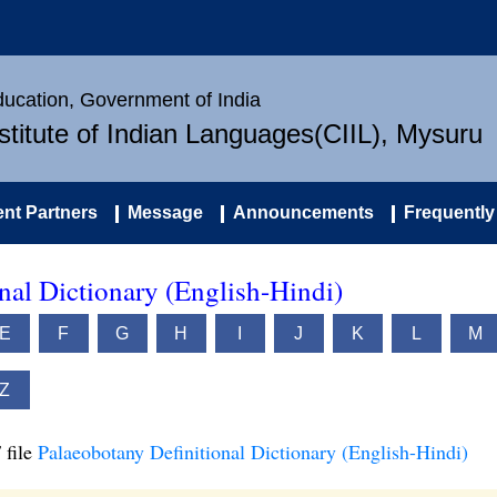
Education, Government of India
nstitute of Indian Languages(CIIL), Mysuru
nt Partners
Message
Announcements
Frequently
nal Dictionary (English-Hindi)
E
F
G
H
I
J
K
L
M
Z
 file
Palaeobotany Definitional Dictionary (English-Hindi)