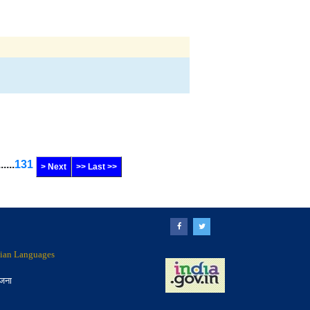
......
131
> Next
>> Last >>
ndian Languages
ोजना