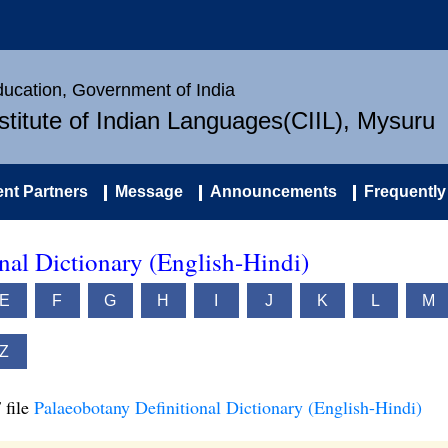
Education, Government of India
nstitute of Indian Languages(CIIL), Mysuru
nt Partners
Message
Announcements
Frequently
nal Dictionary (English-Hindi)
E
F
G
H
I
J
K
L
M
Z
 file
Palaeobotany Definitional Dictionary (English-Hindi)