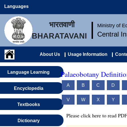
Languages
भारतवाणी
Ministry of 
Central I
BHARATAVANI
About Us
Usage Information
Conte
Palaeobotany Definitio
Language Learning
A
B
C
D
Encyclopedia
V
W
X
Y
Textbooks
Please click here to read PDF
Dictionary