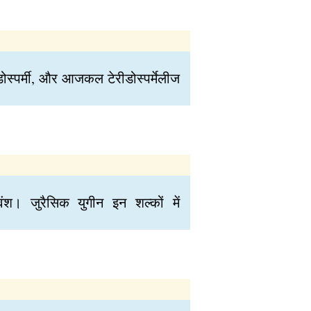
िडोस्पर्मी, और आजकल टेरीडोस्पर्मेलीज
वंश। जुरैसिक युगीन इन शल्कों में