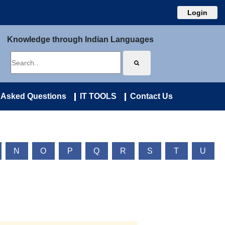
Login
Knowledge through Indian Languages
 Asked Questions
IT TOOLS
Contact Us
N
O
P
Q
R
S
T
U