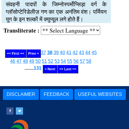
संवहनी पादपों के जिम्नोस्पर्मोप्सिड़ा वर्ग के
ग्लॉसोप्टेरिडेलीज़ गण का एक अनंतिम वंश। पर्मियन
युग के इन शल्कों में क्युप्यूल लगे होते हैं।
Transliterate :
37
38
39
40
41
42
43
44
45
<< First <<
Prev <
46
47
48
49
50
51
52
53
54
55
56
57
58
........
131
> Next
>> Last >>
DISCLAIMER
FEEDBACK
USEFUL WEBSITES