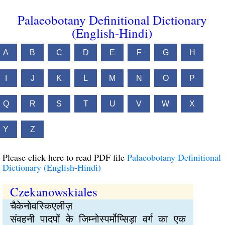
Palaeobotany Definitional Dictionary
(English-Hindi)
A
B
C
D
E
F
G
H
I
J
K
L
M
N
O
P
Q
R
S
T
U
V
W
X
Y
Z
Please click here to read PDF file
Palaeobotany Definitional
Dictionary (English-Hindi)
Czekanowskiales
चैकेनोवस्किएलीज़
संवहनी पादपों के जिम्नोस्पर्मोप्सिड़ा वर्ग का एक