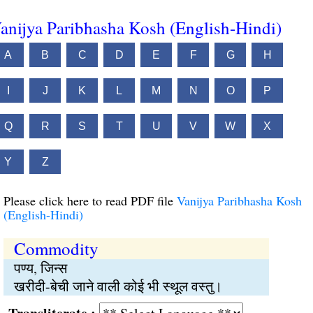
anijya Paribhasha Kosh (English-Hindi)
A
B
C
D
E
F
G
H
I
J
K
L
M
N
O
P
Q
R
S
T
U
V
W
X
Y
Z
Please click here to read PDF file
Vanijya Paribhasha Kosh
(English-Hindi)
Commodity
पण्य, जिन्स
खरीदी-बेची जाने वाली कोई भी स्थूल वस्तु।