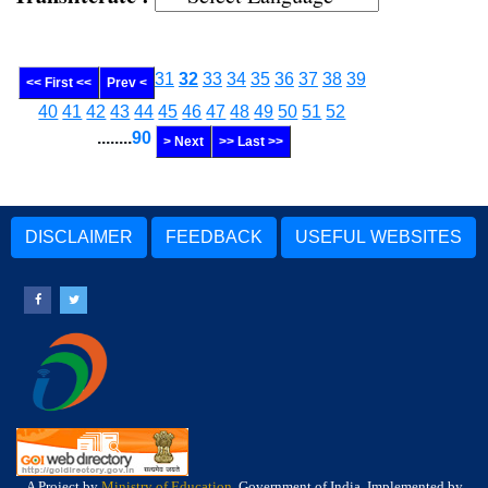
31
32
33
34
35
36
37
38
39
<< First <<
Prev <
40
41
42
43
44
45
46
47
48
49
50
51
52
........
90
> Next
>> Last >>
DISCLAIMER
FEEDBACK
USEFUL WEBSITES
A Project by
Ministry of Education
, Government of India, Implemented by