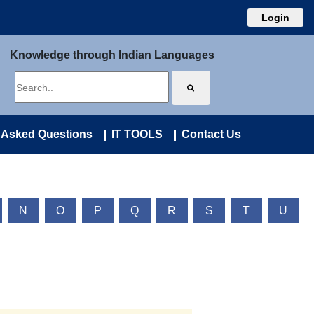
Login
Knowledge through Indian Languages
 Asked Questions
IT TOOLS
Contact Us
N
O
P
Q
R
S
T
U