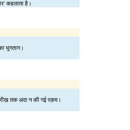
ार' कहलाता है।
उसका भुगतान।
 तारीख़ तक अदा न की गई रक़म।