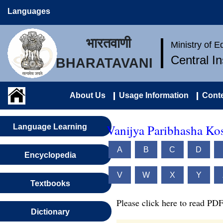
Languages
भारतवाणी
Ministry of 
Central I
BHARATAVANI
About Us
Usage Information
Conte
Vanijya Paribhasha Ko
Language Learning
A
B
C
D
Encyclopedia
V
W
X
Y
Textbooks
Please click here to read PDF
Dictionary