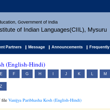
Education, Government of India
nstitute of Indian Languages(CIIL), Mysuru
nt Partners
Message
Announcements
Frequently
sh (English-Hindi)
E
F
G
H
I
J
K
L
M
Z
 file
Vanijya Paribhasha Kosh (English-Hindi)