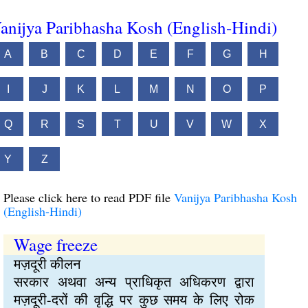
anijya Paribhasha Kosh (English-Hindi)
A
B
C
D
E
F
G
H
I
J
K
L
M
N
O
P
Q
R
S
T
U
V
W
X
Y
Z
Please click here to read PDF file
Vanijya Paribhasha Kosh
(English-Hindi)
Wage freeze
मज़दूरी कीलन
सरकार अथवा अन्य प्राधिकृत अधिकरण द्वारा
मज़दूरी-दरों की वृद्धि पर कुछ समय के लिए रोक