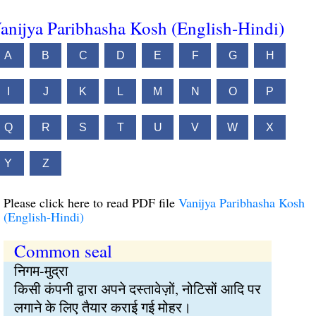
anijya Paribhasha Kosh (English-Hindi)
A
B
C
D
E
F
G
H
I
J
K
L
M
N
O
P
Q
R
S
T
U
V
W
X
Y
Z
Please click here to read PDF file
Vanijya Paribhasha Kosh
(English-Hindi)
Common seal
निगम-मुद्रा
किसी कंपनी द्वारा अपने दस्तावेज़ों, नोटिसों आदि पर
लगाने के लिए तैयार कराई गई मोहर।