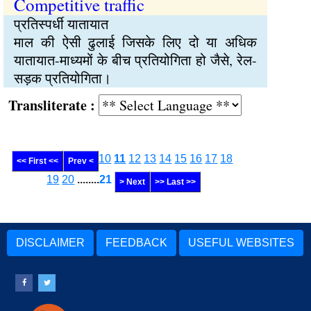
Competitive traffic
प्रतिस्पर्धी यातायात
माल की ऐसी ढुलाई जिसके लिए दो या अधिक
यातायात-माध्यमों के बीच प्रतियोगिता हो जैसे, रेल-
सड़क प्रतियोगिता।
Transliterate :
10
11
12
13
14
15
16
17
18
<< First <<
Prev <
19
20
........
21
> Next
>> Last >>
DISCLAIMER
FEEDBACK
USEFUL WEBSITES