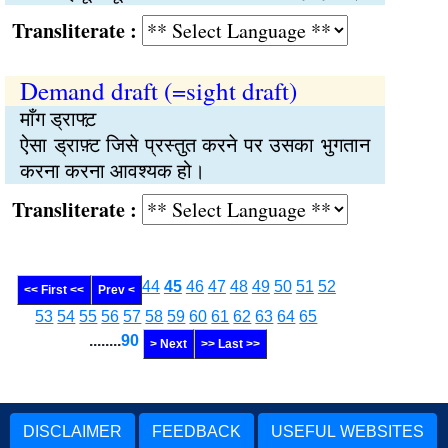
Transliterate :
Demand draft (=sight draft)
माँग ड्राफ्ट़
ऐसा ड्राफ़्ट जिसे प्रस्तुत करने पर उसका भुगतान
करना करना आवश्यक हो।
Transliterate :
44
45
46
47
48
49
50
51
52
<< First <<
Prev <
53
54
55
56
57
58
59
60
61
62
63
64
65
........
90
> Next
>> Last >>
DISCLAIMER
FEEDBACK
USEFUL WEBSITES