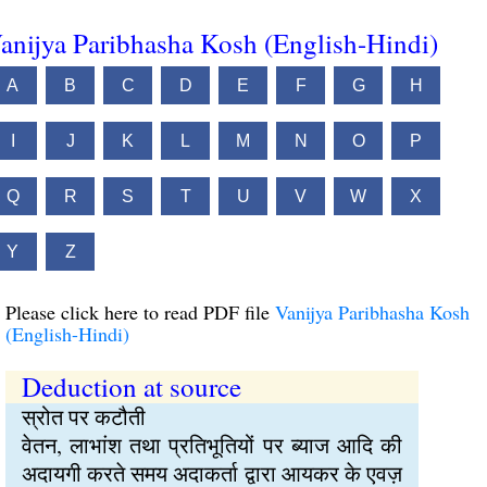
anijya Paribhasha Kosh (English-Hindi)
A
B
C
D
E
F
G
H
I
J
K
L
M
N
O
P
Q
R
S
T
U
V
W
X
Y
Z
Please click here to read PDF file
Vanijya Paribhasha Kosh
(English-Hindi)
Deduction at source
स्रोत पर कटौती
वेतन, लाभांश तथा प्रतिभूतियों पर ब्याज आदि की
अदायगी करते समय अदाकर्ता द्वारा आयकर के एवज़