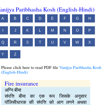
anijya Paribhasha Kosh (English-Hindi)
A
B
C
D
E
F
G
H
I
J
K
L
M
N
O
P
Q
R
S
T
U
V
W
X
Y
Z
Please click here to read PDF file
Vanijya Paribhasha Kosh
(English-Hindi)
Fire insurance
अग्नि बीमा
संपत्ति बीमा का एक रूप जिसके अनुसार
पॉलिसीधारक की संपत्ति को आग लगने अथवा