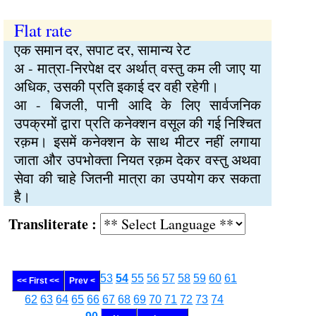
Flat rate
एक समान दर, सपाट दर, सामान्य रेट
अ - मात्रा-निरपेक्ष दर अर्थात् वस्तु कम ली जाए या
अधिक, उसकी प्रति इकाई दर वही रहेगी।
आ - बिजली, पानी आदि के लिए सार्वजनिक
उपक्रमों द्वारा प्रति कनेक्शन वसूल की गई निश्चित
रक़म। इसमें कनेक्शन के साथ मीटर नहीं लगाया
जाता और उपभोक्ता नियत रक़म देकर वस्तु अथवा
सेवा की चाहे जितनी मात्रा का उपयोग कर सकता
है।
Transliterate :
53
54
55
56
57
58
59
60
61
<< First <<
Prev <
62
63
64
65
66
67
68
69
70
71
72
73
74