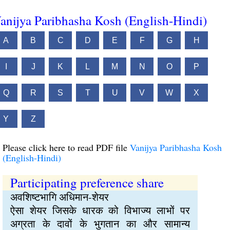
anijya Paribhasha Kosh (English-Hindi)
A
B
C
D
E
F
G
H
I
J
K
L
M
N
O
P
Q
R
S
T
U
V
W
X
Y
Z
Please click here to read PDF file
Vanijya Paribhasha Kosh
(English-Hindi)
Participating preference share
अवशिष्टभागि अधिमान-शेयर
ऐसा शेयर जिसके धारक को विभाज्य लाभों पर
अग्रता के दावों के भुगतान का और सामान्य