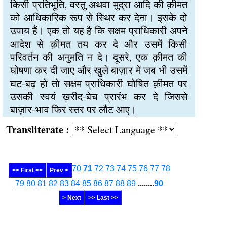
किसी प्रतिभूति, वस्तु अथवा मुद्रा आदि की क़ीमत
को आधिकारिक रूप से स्थिर कर देना। इसके दो
उपाय हैं। एक तो यह है कि सक्षम प्राधिकारी अपने
आदेश से क़ीमत तय कर दे और उसमें किसी
परिवर्तन की अनुमति न दे। दूसरे, एक क़ीमत की
घोषणा कर दी जाए और खुले बाज़ार में जब भी उसमें
घट-बढ़ हो तो सक्षम प्राधिकारी घोषित क़ीमत पर
उसकी स्वयं ख़रीद-बेच प्रारंभ कर दे जिससे
बाज़ार-भाव फिर स्तर पर लौट आए।
Transliterate :
70
71
72
73
74
75
76
77
78
<< First <<
Prev <
79
80
81
82
83
84
85
86
87
88
89
........
90
> Next
>> Last >>