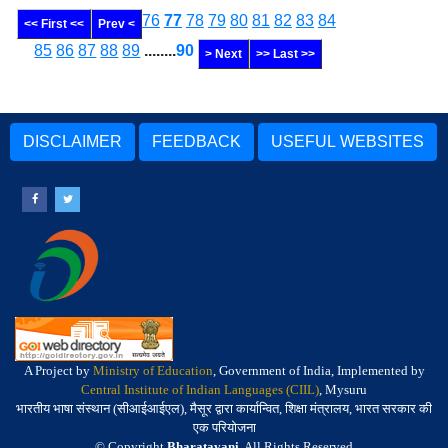
76
77
78
79
80
81
82
83
84
<< First <<
Prev <
85
86
87
88
89
........
90
> Next
>> Last >>
DISCLAIMER
FEEDBACK
USEFUL WEBSITES
A Project by
Ministry of Education
, Government of India, Implemented by
Central Institute of Indian Languages (CIIL)
, Mysuru
भारतीय भाषा संस्थान (सीआईआईएल), मैसूर द्वारा कार्यान्वित, शिक्षा मंत्रालय, भारत सरकार की
एक परियोजना
© Copyright
Bharatavani
. All Rights Reserved