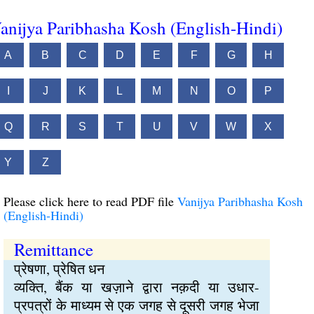
anijya Paribhasha Kosh (English-Hindi)
A
B
C
D
E
F
G
H
I
J
K
L
M
N
O
P
Q
R
S
T
U
V
W
X
Y
Z
Please click here to read PDF file
Vanijya Paribhasha Kosh
(English-Hindi)
Remittance
प्रेषणा, प्रेषित धन
व्यक्ति, बैंक या खज़ाने द्वारा नक़दी या उधार-
प्रपत्रों के माध्यम से एक जगह से दूसरी जगह भेजा