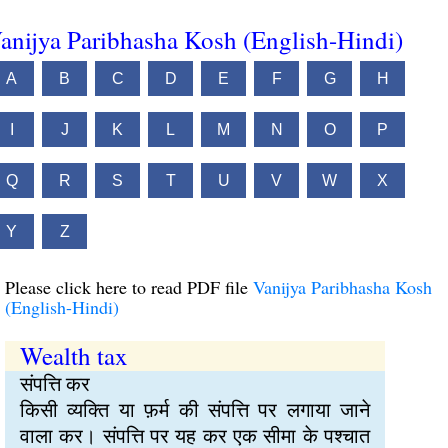
anijya Paribhasha Kosh (English-Hindi)
A
B
C
D
E
F
G
H
I
J
K
L
M
N
O
P
Q
R
S
T
U
V
W
X
Y
Z
Please click here to read PDF file
Vanijya Paribhasha Kosh
(English-Hindi)
Wealth tax
संपत्ति कर
किसी व्यक्ति या फ़र्म की संपत्ति पर लगाया जाने
वाला कर। संपत्ति पर यह कर एक सीमा के पश्चात