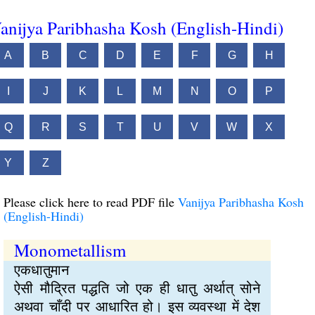
anijya Paribhasha Kosh (English-Hindi)
A
B
C
D
E
F
G
H
I
J
K
L
M
N
O
P
Q
R
S
T
U
V
W
X
Y
Z
Please click here to read PDF file
Vanijya Paribhasha Kosh
(English-Hindi)
Monometallism
एकधातुमान
ऐसी मौद्रित पद्धति जो एक ही धातु अर्थात् सोने
अथवा चाँदी पर आधारित हो। इस व्यवस्था में देश