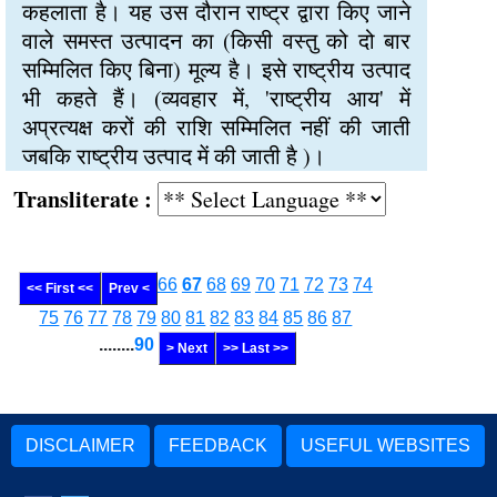
कहलाता है। यह उस दौरान राष्ट्र द्वारा किए जाने
वाले समस्त उत्पादन का (किसी वस्तु को दो बार
सम्मिलित किए बिना) मूल्य है। इसे राष्ट्रीय उत्पाद
भी कहते हैं। (व्यवहार में, 'राष्ट्रीय आय' में
अप्रत्यक्ष करों की राशि सम्मिलित नहीं की जाती
जबकि राष्ट्रीय उत्पाद में की जाती है )।
Transliterate :
66
67
68
69
70
71
72
73
74
<< First <<
Prev <
75
76
77
78
79
80
81
82
83
84
85
86
87
........
90
> Next
>> Last >>
DISCLAIMER
FEEDBACK
USEFUL WEBSITES