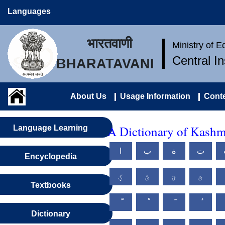
Languages
भारतवाणी
Ministry of 
Central I
BHARATAVANI
About Us
Usage Information
Conte
A Dictionary of Kashm
Language Learning
ت
ة
ب
ا
Encyclopedia
ؿ
ؾ
ؽ
ؼ
Textbooks
Dictionary