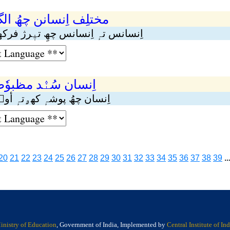
مختلِف اِنسانن چھُ ا
اِنسانس تہٕ اِنسانس چھِ تیٖرژ فرک
اِنسان سُنٛد مظبوٗ
اِنسان چھُ پوشہٕ کھۄتہٕ أوٮ
20
21
22
23
24
25
26
27
28
29
30
31
32
33
34
35
36
37
38
39
..
inistry of Education
, Government of India, Implemented by
Central Institute of I