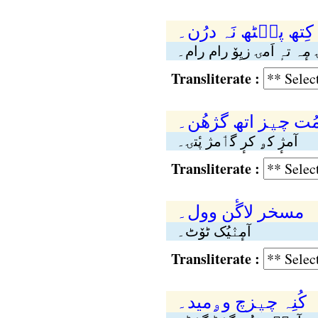
کِتھ پٮ۪ٹھ نَہ درُن۔
ۍ مٕہ تہٕ اَمۍ زیِوٚ رام رام۔
Transliterate :
مُت چیٖز اتھٕ گژھُن۔
آمژٕ کۄ کرٕ گٲمژ پٔتۍ۔
Transliterate :
مسخر لاگٔن وول۔
آمٕنٛیُک ٹوٚٹ۔
Transliterate :
کُنِہ چیٖزٕچ وۄمید۔