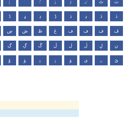
ٺ
ٹ
ٸ
ٷ
ٶ
ٵ
ٴ
ٳ
ڏ
ڎ
ڍ
ڌ
ڋ
ڊ
ډ
ڈ
ڤ
ڣ
ڢ
ڡ
ڠ
ڟ
ڞ
ڝ
ڹ
ڸ
ڷ
ڶ
ڵ
ڴ
ڳ
ڲ
ێ
ۍ
ی
ۋ
ۊ
ۉ
ۈ
ۇ