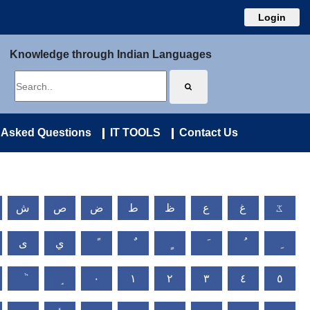
Login
Knowledge through Indian Languages
 Asked Questions
IT TOOLS
Contact Us
ػ
غ
ع
ظ
ط
ض
ص
ش
ي
ى
٠
١
٢
٣
٤
٥