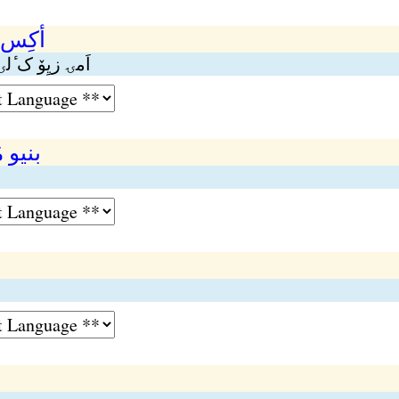
أکِس 
اَمۍ زیِوٚ ک ٔل
بنیو 