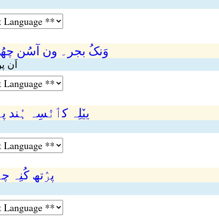
وَنکُ بجر۔ ون آسُن چھ
اَن پو
ییٚلِہ کٲنٛسِہ ہُند پ
پرٛتھ کُنِہ 