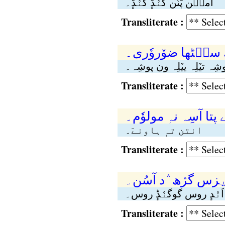
آمٮ۪ن پَنُن گنٛڈٕ گنٛڈٕ۔
Transliterate :
ُ سٮ۪ٹھا ضوٚروٗری۔
شِہ تیٚلِہ ییٚلِہ ون پوشِہ۔
Transliterate :
ے پتا آسِہ نہٕ مولوٗم۔
انتن تہٕ ہاونےَ۔
Transliterate :
چیٖزس گژِھ ٛد آسُن۔
اَنٛدٕ روس گوگنٛڈٕ روس۔
Transliterate :