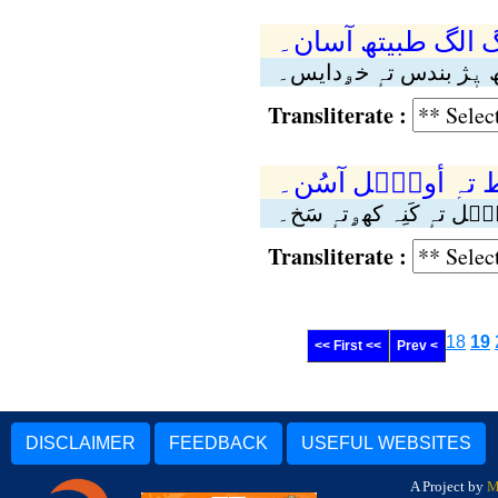
لگ الگ طبیتھ آسان۔
ھ یٖژ بندس تہٕ خۄدایس۔
Transliterate :
ط تہٕ أوٮُ۪ل آسُن۔
ُ۪ل تہٕ کَنِہ کھۄتہٕ سَخ۔
Transliterate :
18
19
<< First <<
Prev <
DISCLAIMER
FEEDBACK
USEFUL WEBSITES
A Project by
M