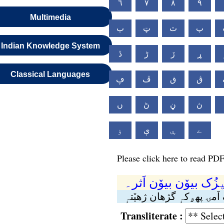
٦
٧
٨
٩
Multimedia
پ
ٽ
ټ
ٻ
Indian Knowledge System
ړ
ڒ
ڑ
ڐ
Classical Languages
ڨ
ڧ
ڦ
ڥ
ڽ
ڼ
ڻ
ں
ے
ۑ
ې
ۏ
Please click here to read PDF
یٖزُک بیوٚن بیوٚن اَثر۔
َمۍ پھۄکہٕ گژھان ژھیٚتہٕ
Transliterate :