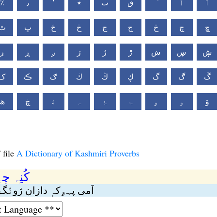
٪
٫
٬
٭
ٮ
ٯ
ٱ
ٲ
ڇ
چ
څ
ڄ
ڃ
ڂ
ځ
ڀ
ٿ
ڜ
ڛ
ښ
ڙ
ژ
ڗ
ږ
ڕ
ڔ
ڱ
ڰ
گ
ڮ
ڭ
ڬ
ګ
ڪ
ک
ۆ
ۅ
ۄ
ۃ
ۂ
ہ
ۀ
ڿ
ھ
 file
A Dictionary of Kashmiri Proverbs
کُنِہ چ
اَمی پہۄکہٕ دازان ژونٛگ ا