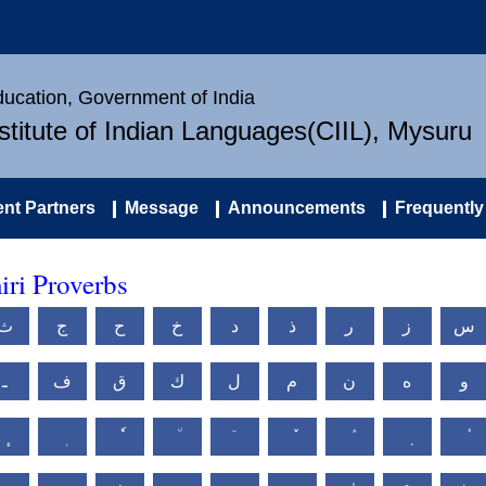
Education, Government of India
nstitute of Indian Languages(CIIL), Mysuru
nt Partners
Message
Announcements
Frequently
iri Proverbs
س
ز
ر
ذ
د
خ
ح
ج
ث
و
ه
ن
م
ل
ك
ق
ف
ـ