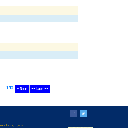
......
192
> Next
>> Last >>
ndian Languages