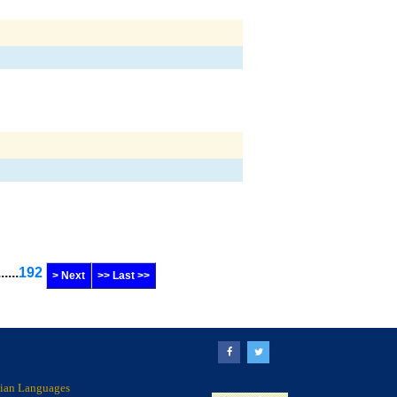
......
192
> Next
>> Last >>
ndian Languages