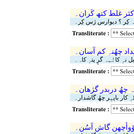
اکثر غلط کتھٕ کَران۔
اہ کِر ؟ دیوارس ژس کِر۔
Transliterate :
یداد چھُنہٕ کم آسان۔
ٕل نہٕ کانٛہہ گرٕ پتہٕ کاہ۔
Transliterate :
ُہ چھُ دربدر گژھان۔
ہٕ کار باپیٖر چھُ گاشدار۔
Transliterate :
وٚوأچھن گاش آسُن۔