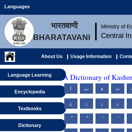
Languages
भारतवाणी
Ministry of 
Central I
BHARATAVANI
About Us
Usage Information
Conte
A Dictionary of Kashm
Language Learning
ت
ة
ب
ا
Encyclopedia
ؿ
ؾ
ؽ
ؼ
Textbooks
Dictionary