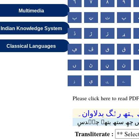
٦
٧
٨
٩
Multimedia
پ
ٽ
ټ
ٻ
Indian Knowledge System
ړ
ڒ
ڑ
ڐ
Classical Languages
ڨ
ڧ
ڦ
ڥ
ڽ
ڼ
ڻ
ں
ے
ۑ
ې
ۏ
Please click here to read PDF
 ہتھ رنٛگ بدلاوان۔
 چھِ ستھ بتھۍ چنٛدسِ
Transliterate :