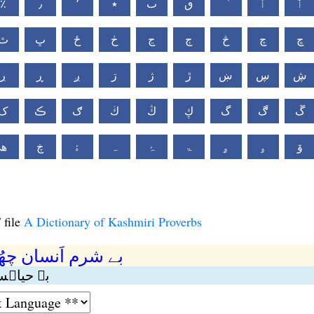
٪
٫
٬
٭
ٮ
ٯ
ٱ
ٲ
ڇ
چ
څ
ڄ
ڃ
ڂ
ځ
ڀ
ٿ
ڜ
ڛ
ښ
ڙ
ژ
ڗ
ږ
ڕ
ڔ
ڱ
ڰ
گ
ڮ
ڭ
ڬ
ګ
ڪ
ک
ۆ
ۅ
ۄ
ۃ
ۂ
ہ
ۀ
ڿ
ھ
 file
A Dictionary of Kashmiri Proverbs
بے شرم اَنسان چھُ
بے حیاہس