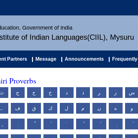
Education, Government of India
nstitute of Indian Languages(CIIL), Mysuru
nt Partners
Message
Announcements
Frequently
iri Proverbs
س
ز
ر
ذ
د
خ
ح
ج
ث
و
ه
ن
م
ل
ك
ق
ف
ـ