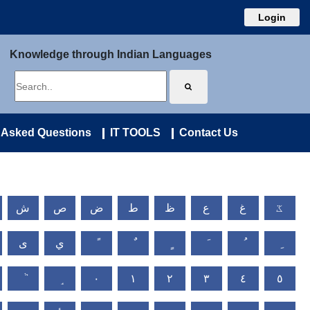
Login
Knowledge through Indian Languages
 Asked Questions
IT TOOLS
Contact Us
ػ
غ
ع
ظ
ط
ض
ص
ش
ي
ى
٠
١
٢
٣
٤
٥