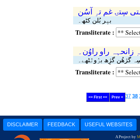
 سٕتۍ غم تہِ آسُن
بیٖر بُلن کٹھ۔
Transliterate :
ٕ زانحہہ راوٕ راوُن۔
سِہ گژھُن گژِھ برٛونٛٹھے۔
Transliterate :
37
38
<< First <<
Prev <
DISCLAIMER
FEEDBACK
USEFUL WEBSITES
A Project by
M