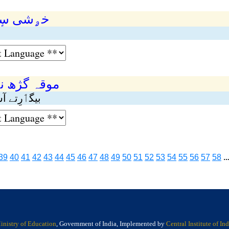
خۄشی سٕتی
موقہ گژِھ نہ
بیگٲرِتے آ
39
40
41
42
43
44
45
46
47
48
49
50
51
52
53
54
55
56
57
58
..
inistry of Education
, Government of India, Implemented by
Central Institute of I