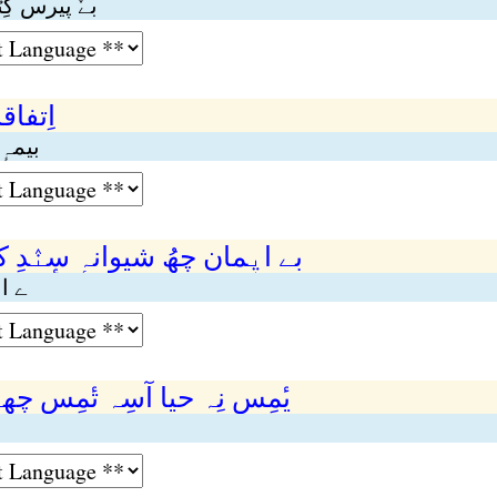
بےٚ پیرس گِٹ
اِتفا
بیمہٕ
بے ایٖمان چھُ شیوانہٕ سٕنٛدِ
ے ا
یٔمِس نِہ حیا آسِہ تٔمِس چھے