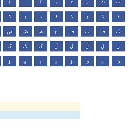
ٺ
ٹ
ٸ
ٷ
ٶ
ٵ
ٴ
ٳ
ڏ
ڎ
ڍ
ڌ
ڋ
ڊ
ډ
ڈ
ڤ
ڣ
ڢ
ڡ
ڠ
ڟ
ڞ
ڝ
ڹ
ڸ
ڷ
ڶ
ڵ
ڴ
ڳ
ڲ
ێ
ۍ
ی
ۋ
ۊ
ۉ
ۈ
ۇ