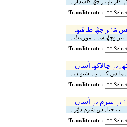
ہٕ کار باپیٖر چھُ گاشدار۔
Transliterate :
قس مَنٛز چھُ طاقتھ۔
 ۂبر وچھُ سٕہہ مورمتُ۔
Transliterate :
 کھۄتہٕ چالاکھ آسان۔
یٖمانس کیاہ نِیِہ شیوان۔
Transliterate :
ٚ نہٕ شرٕم تہِ آسان۔
بے حیاہس شرٕم دوٗر۔
Transliterate :