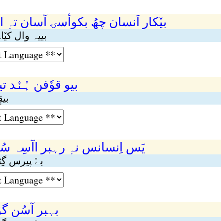
بیٚکار اَنسان چھُ بکوأسۍ آسان تہٕ 
بییہ وال کیٚ
بیو قوٗفن ہُنٛد ت
بیق
یَس اِنسانس نہٕ رہبر اآسِہ س
بےٚ پیرس گِٹ
بہبر آسُن گ