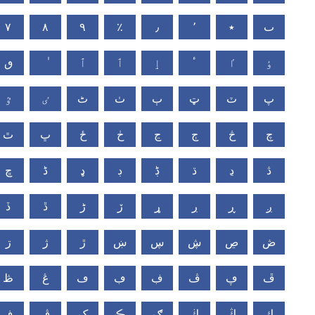
٧
٨
٩
٪
٫
٬
٭
ٮ
ٶ
ٵ
ٴ
ٳ
ٲ
ٱ
ٯ
پ
ٽ
ټ
ٻ
ٺ
ٹ
ٸ
ٷ
چ
څ
ڄ
ڃ
ڂ
ځ
ڀ
ٿ
ڎ
ڍ
ڌ
ڋ
ڊ
ډ
ڈ
ڇ
ږ
ڕ
ڔ
ړ
ڒ
ڑ
ڐ
ڏ
ڞ
ڝ
ڜ
ڛ
ښ
ڙ
ژ
ڗ
ڦ
ڥ
ڤ
ڣ
ڢ
ڡ
ڠ
ڟ
ڮ
ڭ
ڬ
ګ
ڪ
ک
ڨ
ڧ