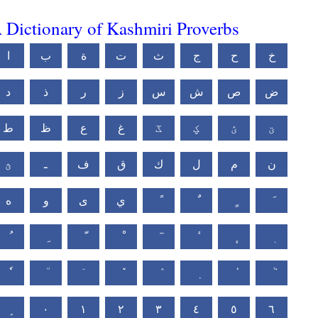
 Dictionary of Kashmiri Proverbs
خ
ح
ج
ث
ت
ة
ب
ا
ض
ص
ش
س
ز
ر
ذ
د
ؾ
ؽ
ؼ
ػ
غ
ع
ظ
ط
ن
م
ل
ك
ق
ف
ـ
ؿ
ي
ى
و
ه
٠
١
٢
٣
٤
٥
٦