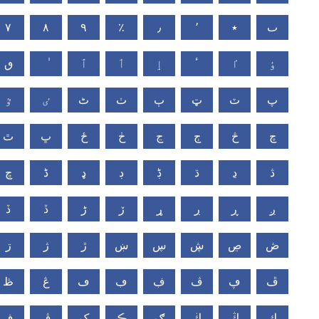
٧
٨
٩
٪
٫
٬
٭
ٮ
ٶ
ٵ
ٴ
ٳ
ٲ
ٱ
ٯ
پ
ٽ
ټ
ٻ
ٺ
ٹ
ٸ
ٷ
چ
څ
ڄ
ڃ
ڂ
ځ
ڀ
ٿ
ڎ
ڍ
ڌ
ڋ
ڊ
ډ
ڈ
ڇ
ږ
ڕ
ڔ
ړ
ڒ
ڑ
ڐ
ڏ
ڞ
ڝ
ڜ
ڛ
ښ
ڙ
ژ
ڗ
ڦ
ڥ
ڤ
ڣ
ڢ
ڡ
ڠ
ڟ
ڮ
ڭ
ڬ
ګ
ڪ
ک
ڨ
ڧ