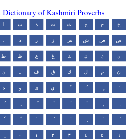
 Dictionary of Kashmiri Proverbs
خ
ح
ج
ث
ت
ة
ب
ا
ض
ص
ش
س
ز
ر
ذ
د
ؾ
ؽ
ؼ
ػ
غ
ع
ظ
ط
ن
م
ل
ك
ق
ف
ـ
ؿ
ي
ى
و
ه
٠
١
٢
٣
٤
٥
٦