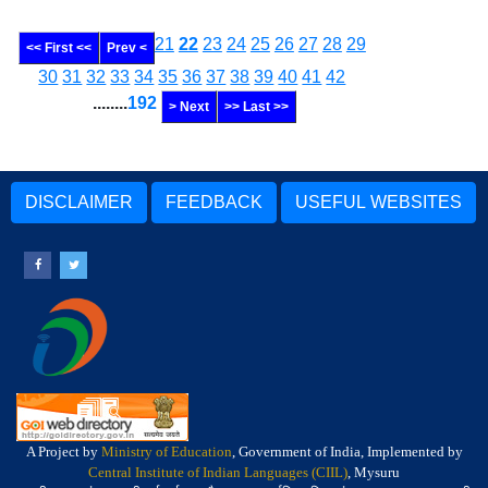
21
22
23
24
25
26
27
28
29
<< First <<
Prev <
30
31
32
33
34
35
36
37
38
39
40
41
42
........
192
> Next
>> Last >>
DISCLAIMER
FEEDBACK
USEFUL WEBSITES
A Project by
Ministry of Education
, Government of India, Implemented by
Central Institute of Indian Languages (CIIL)
, Mysuru