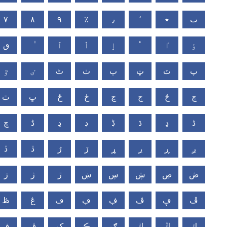
٧
٨
٩
٪
٫
٬
٭
ٮ
ٶ
ٵ
ٴ
ٳ
ٲ
ٱ
ٯ
پ
ٽ
ټ
ٻ
ٺ
ٹ
ٸ
ٷ
چ
څ
ڄ
ڃ
ڂ
ځ
ڀ
ٿ
ڎ
ڍ
ڌ
ڋ
ڊ
ډ
ڈ
ڇ
ږ
ڕ
ڔ
ړ
ڒ
ڑ
ڐ
ڏ
ڞ
ڝ
ڜ
ڛ
ښ
ڙ
ژ
ڗ
ڦ
ڥ
ڤ
ڣ
ڢ
ڡ
ڠ
ڟ
ڮ
ڭ
ڬ
ګ
ڪ
ک
ڨ
ڧ