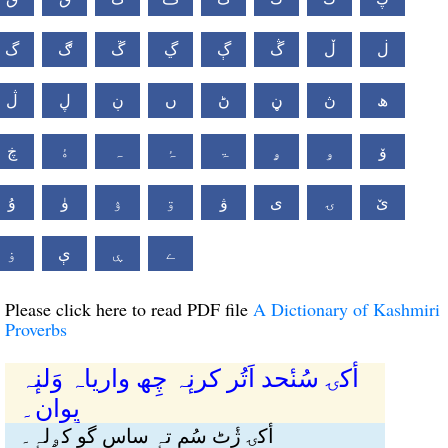
ڶ
ڵ
ڴ
ڳ
ڲ
ڱ
ڰ
گ
ھ
ڽ
ڼ
ڻ
ں
ڹ
ڸ
ڷ
ۆ
ۅ
ۄ
ۃ
ۂ
ہ
ۀ
ڿ
ێ
ۍ
ی
ۋ
ۊ
ۉ
ۈ
ۇ
ے
ۑ
ې
ۏ
Please click here to read PDF file
A Dictionary of Kashmiri
Proverbs
أکۍ سُنٔحد اَتُر کرنٕہ چِھ واریاہ وَلنٕہ
یِوان۔
أکۍ ژٔٹ سُم تہٕ ساس گو کۄلہٕ۔