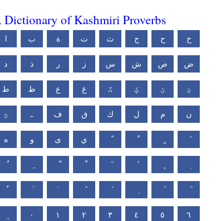
 Dictionary of Kashmiri Proverbs
خ
ح
ج
ث
ت
ة
ب
ا
ض
ص
ش
س
ز
ر
ذ
د
ؾ
ؽ
ؼ
ػ
غ
ع
ظ
ط
ن
م
ل
ك
ق
ف
ـ
ؿ
ي
ى
و
ه
٠
١
٢
٣
٤
٥
٦