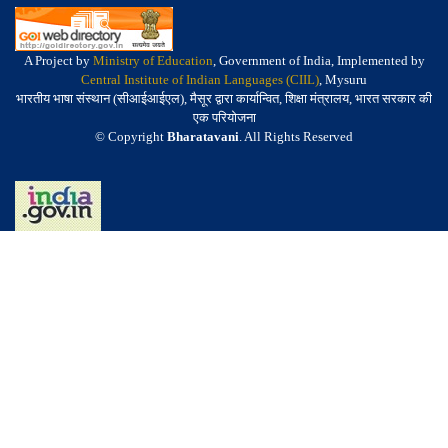
A Project by
Ministry of Education
, Government of India, Implemented by
Central Institute of Indian Languages (CIIL)
, Mysuru
भारतीय भाषा संस्थान (सीआईआईएल), मैसूर द्वारा कार्यान्वित, शिक्षा मंत्रालय, भारत सरकार की
एक परियोजना
© Copyright
Bharatavani
. All Rights Reserved