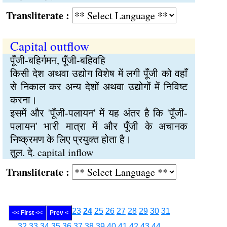
Transliterate :
Capital outflow
पूँजी-बहिर्गमन, पूँजी-बहिवहि
किसी देश अथवा उद्योग विशेष में लगी पूँजी को वहाँ
से निकाल कर अन्य देशों अथवा उद्योगों में निविष्ट
करना।
इसमें और 'पूँजी-पलायन' में यह अंतर है कि 'पूँजी-
पलायन' भारी मात्रा में और पूँजी के अचानक
निष्क्रमण के लिए प्रयुक्त होता है।
तुल. दे. capital inflow
Transliterate :
23
24
25
26
27
28
29
30
31
<< First <<
Prev <
32
33
34
35
36
37
38
39
40
41
42
43
44