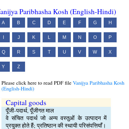
anijya Paribhasha Kosh (English-Hindi)
A
B
C
D
E
F
G
H
I
J
K
L
M
N
O
P
Q
R
S
T
U
V
W
X
Y
Z
Please click here to read PDF file
Vanijya Paribhasha Kosh
(English-Hindi)
Capital goods
पूँजी-पदार्थ, पूँजीगत माल
वे संचित पदार्थ जो अन्य वस्तुओं के उत्पादन में
प्रयुक्त होते हैं; प्रतिष्ठान की स्थायी परिसंपत्तियाँ।