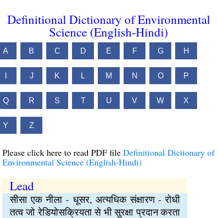
Definitional Dictionary of Environmental
Science (English-Hindi)
A
B
C
D
E
F
G
H
I
J
K
L
M
N
O
P
Q
R
S
T
U
V
W
X
Y
Z
Please click here to read PDF file
Definitional Dictionary of
Environmental Science (English-Hindi)
Lead
सीसा एक नीला - धूसर, अत्यधिक संक्षारण - रोधी
तत्व जो रेडियोसक्रियता से भी सुरक्षा प्रदान करता