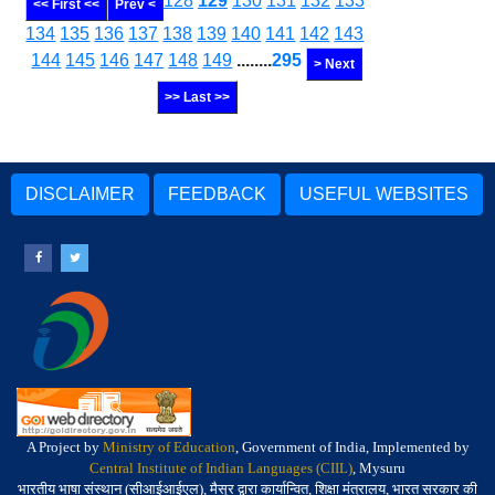
128
129
130
131
132
133
<< First <<
Prev <
134
135
136
137
138
139
140
141
142
143
144
145
146
147
148
149
........
295
> Next
>> Last >>
DISCLAIMER
FEEDBACK
USEFUL WEBSITES
A Project by
Ministry of Education
, Government of India, Implemented by
Central Institute of Indian Languages (CIIL)
, Mysuru
भारतीय भाषा संस्थान (सीआईआईएल), मैसूर द्वारा कार्यान्वित, शिक्षा मंत्रालय, भारत सरकार की