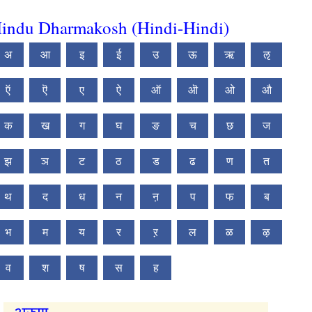
indu Dharmakosh (Hindi-Hindi)
अ
आ
इ
ई
उ
ऊ
ऋ
ऌ
ऍ
ऎ
ए
ऐ
ऑ
ऒ
ओ
औ
क
ख
ग
घ
ङ
च
छ
ज
झ
ञ
ट
ठ
ड
ढ
ण
त
थ
द
ध
न
ऩ
प
फ
ब
भ
म
य
र
ऱ
ल
ळ
ऴ
व
श
ष
स
ह