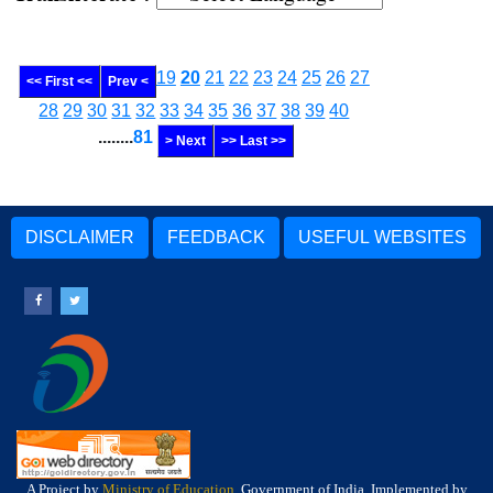
19
20
21
22
23
24
25
26
27
<< First <<
Prev <
28
29
30
31
32
33
34
35
36
37
38
39
40
........
81
> Next
>> Last >>
DISCLAIMER
FEEDBACK
USEFUL WEBSITES
A Project by
Ministry of Education
, Government of India, Implemented by