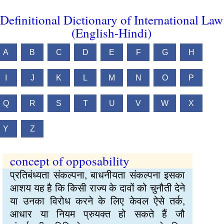
Definitional Dictionary of International Law
(English-Hindi)
A
B
C
D
E
F
G
H
I
J
K
L
M
N
O
P
Q
R
S
T
U
V
W
X
Y
Z
concept of opposability
प्रतिबंध्यता संकल्पना, बाधनीयता संकल्पना इसका
आशय यह है कि किसी राज्य के दावों को चुनौती देने
या उनका विरोध करने के लिए केवल ऐसे तर्क,
आधार या नियम प्रुयक्त हो सकते हैं जौ