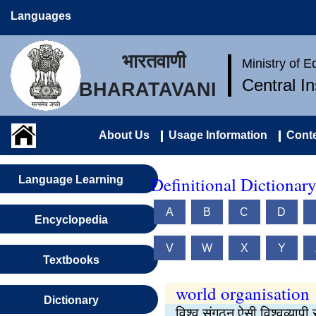
Languages
भारतवाणी
Ministry of 
Central I
BHARATAVANI
About Us
Usage Information
Conte
Definitional Dictionar
Language Learning
A
B
C
D
Encyclopedia
V
W
X
Y
Textbooks
world organisation
Dictionary
विश्व संगठन ऐसी विश्वव्यापी