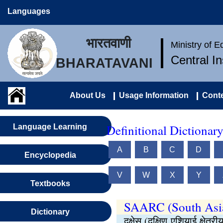
Languages
भारतवाणी
Ministry of 
Central I
BHARATAVANI
About Us
Usage Information
Conte
Definitional Dictionar
Language Learning
A
B
C
D
Encyclopedia
V
W
X
Y
Textbooks
SAARC (South Asian
Dictionary
दक्षेस (दक्षिण एशियाई क्षेत